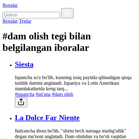
Iboralar
Iboralar
Teglar
#dam olish tegi bilan
belgilangan iboralar
Siesta
Ispancha so'z bo'lib, kunning issiq paytida qilinadigan qisqa
tushlik damini anglatadi. Ispaniya va Lotin Amerikasi
mamlakatlarida keng tarq...
#ispancha
#an'ana
#dam olish
La Dolce Far Niente
Italyancha ibora bo'lib, "shirin hech narsaga mashg'ullik"
degan ma'noni anglatadi. Dam olishdan va bo'sh vaqtdan