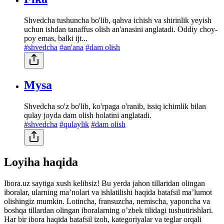
Shvedcha tushuncha bo'lib, qahva ichish va shirinlik yeyish
uchun ishdan tanaffus olish an'anasini anglatadi. Oddiy choy-
poy emas, balki ijt...
#shvedcha
#an'ana
#dam olish
Mysa
Shvedcha so'z bo'lib, ko'rpaga o'ranib, issiq ichimlik bilan
qulay joyda dam olish holatini anglatadi.
#shvedcha
#qulaylik
#dam olish
Loyiha haqida
Ibora.uz saytiga xush kelibsiz! Bu yerda jahon tillaridan olingan
iboralar, ularning maʼnolari va ishlatilishi haqida batafsil maʼlumot
olishingiz mumkin. Lotincha, fransuzcha, nemischa, yaponcha va
boshqa tillardan olingan iboralarning oʼzbek tilidagi tushutirishlari.
Har bir ibora haqida batafsil izoh, kategoriyalar va teglar orqali