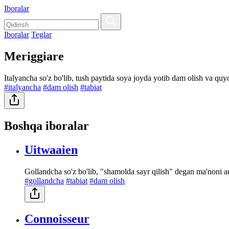
Iboralar
Iboralar
Teglar
Meriggiare
Italyancha so'z bo'lib, tush paytida soya joyda yotib dam olish va quy
#italyancha
#dam olish
#tabiat
Boshqa iboralar
Uitwaaien
Gollandcha so'z bo'lib, "shamolda sayr qilish" degan ma'noni ang
#gollandcha
#tabiat
#dam olish
Connoisseur