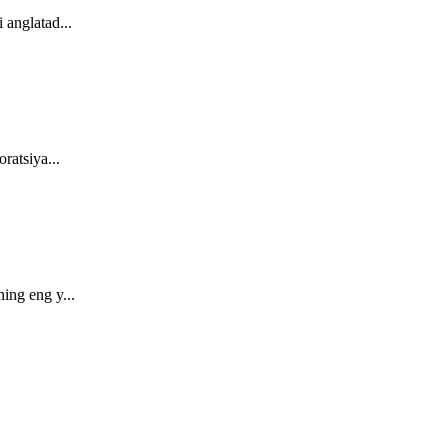
 anglatad...
ratsiya...
ing eng y...