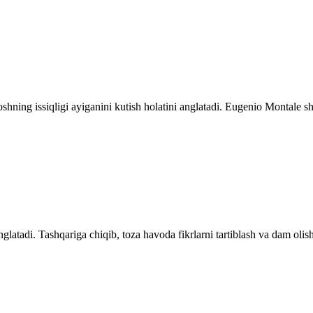
oshning issiqligi ayiganini kutish holatini anglatadi. Eugenio Montale s
latadi. Tashqariga chiqib, toza havoda fikrlarni tartiblash va dam olish