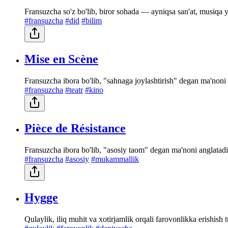
Fransuzcha so'z bo'lib, biror sohada — ayniqsa san'at, musiqa 
#fransuzcha
#did
#bilim
Mise en Scène
Fransuzcha ibora bo'lib, "sahnaga joylashtirish" degan ma'noni
#fransuzcha
#teatr
#kino
Pièce de Résistance
Fransuzcha ibora bo'lib, "asosiy taom" degan ma'noni anglatad
#fransuzcha
#asosiy
#mukammallik
Hygge
Qulaylik, iliq muhit va xotirjamlik orqali farovonlikka erishish 