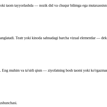
yoki taom tayyorlashda — nozik did va chuqur bilimga ega mutaxassisni
 anglatadi. Teatr yoki kinoda sahnadagi barcha vizual elementlar — deko
i. Eng muhim va ta'sirli qism — ziyofatning bosh taomi yoki ko'rgazman
tushunchasi.