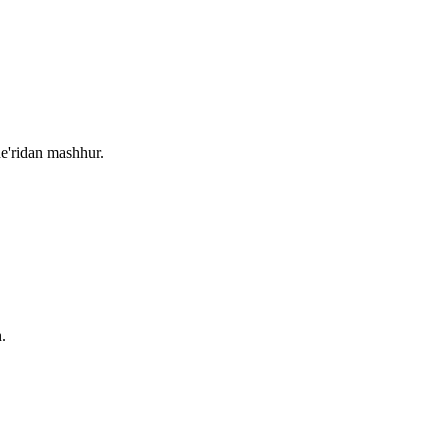
he'ridan mashhur.
.