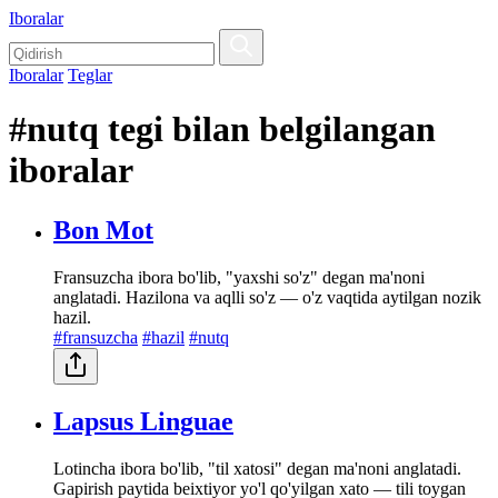
Iboralar
Iboralar
Teglar
#nutq tegi bilan belgilangan
iboralar
Bon Mot
Fransuzcha ibora bo'lib, "yaxshi so'z" degan ma'noni
anglatadi. Hazilona va aqlli so'z — o'z vaqtida aytilgan nozik
hazil.
#fransuzcha
#hazil
#nutq
Lapsus Linguae
Lotincha ibora bo'lib, "til xatosi" degan ma'noni anglatadi.
Gapirish paytida beixtiyor yo'l qo'yilgan xato — tili toygan