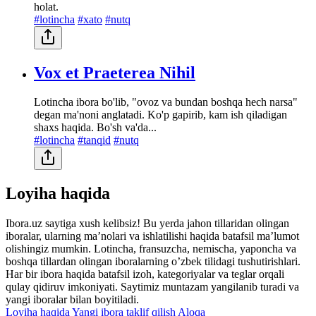
holat.
#lotincha
#xato
#nutq
Vox et Praeterea Nihil
Lotincha ibora bo'lib, "ovoz va bundan boshqa hech narsa"
degan ma'noni anglatadi. Ko'p gapirib, kam ish qiladigan
shaxs haqida. Bo'sh va'da...
#lotincha
#tanqid
#nutq
Loyiha haqida
Ibora.uz saytiga xush kelibsiz! Bu yerda jahon tillaridan olingan
iboralar, ularning maʼnolari va ishlatilishi haqida batafsil maʼlumot
olishingiz mumkin. Lotincha, fransuzcha, nemischa, yaponcha va
boshqa tillardan olingan iboralarning oʼzbek tilidagi tushutirishlari.
Har bir ibora haqida batafsil izoh, kategoriyalar va teglar orqali
qulay qidiruv imkoniyati. Saytimiz muntazam yangilanib turadi va
yangi iboralar bilan boyitiladi.
Loyiha haqida
Yangi ibora taklif qilish
Aloqa