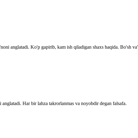
oni anglatadi. Ko'p gapirib, kam ish qiladigan shaxs haqida. Bo'sh va'd
 anglatadi. Har bir lahza takrorlanmas va noyobdir degan falsafa.