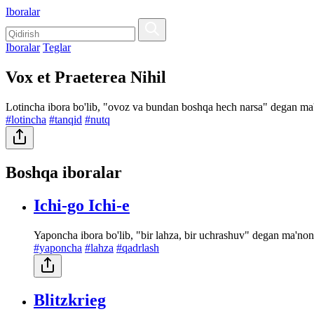
Iboralar
Iboralar
Teglar
Vox et Praeterea Nihil
Lotincha ibora bo'lib, "ovoz va bundan boshqa hech narsa" degan ma'n
#lotincha
#tanqid
#nutq
Boshqa iboralar
Ichi-go Ichi-e
Yaponcha ibora bo'lib, "bir lahza, bir uchrashuv" degan ma'noni
#yaponcha
#lahza
#qadrlash
Blitzkrieg