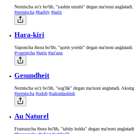
Nemischa so'z bo'lib, "yashin urushi" degan ma'noni anglatadi.
#nemischa
#harbiy
#tarix
Hara-kiri
Yaponcha ibora bo'lib, "qorin yorish" degan ma'noni anglatadi.
#yaponcha
#tarix
#an'ana
Gesundheit
Nemischa so'z bo'lib, "sog'lik" degan ma'noni anglatadi. Aksirg
#nemischa
#odob
#salomlashish
Au Naturel
Fransuzcha ibora bo'lib, "tabiiy holda" degan ma'noni anglatadi.