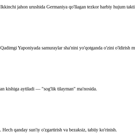
 Ikkinchi jahon urushida Germaniya qo'llagan tezkor harbiy hujum takti
 Qadimgi Yaponiyada samuraylar sha'nini yo'qotganda o'zini o'ldirish ma
an kishiga aytiladi — "sog'lik tilayman" ma'nosida.
 Hech qanday sun'iy o'zgartirish va bezaksiz, tabiiy ko'rinish.