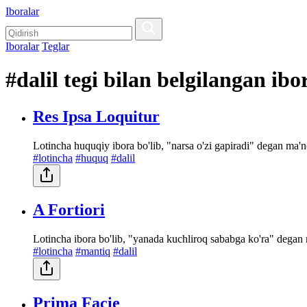
Iboralar
Iboralar
Teglar
#dalil tegi bilan belgilangan ibo
Res Ipsa Loquitur
Lotincha huquqiy ibora bo'lib, "narsa o'zi gapiradi" degan ma'n
#lotincha
#huquq
#dalil
A Fortiori
Lotincha ibora bo'lib, "yanada kuchliroq sababga ko'ra" degan ma'
#lotincha
#mantiq
#dalil
Prima Facie