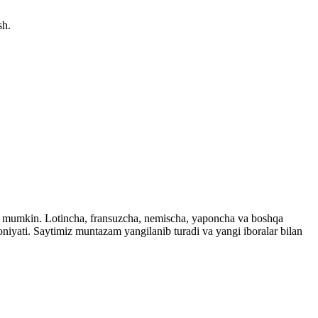
sh.
ingiz mumkin. Lotincha, fransuzcha, nemischa, yaponcha va boshqa
imkoniyati. Saytimiz muntazam yangilanib turadi va yangi iboralar bilan