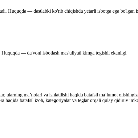
adi. Huquqda — dastlabki ko'rib chiqishda yetarli isbotga ega bo'lgan i
. Huquqda — da'voni isbotlash mas'uliyati kimga tegishli ekanligi.
alar, ularning maʼnolari va ishlatilishi haqida batafsil maʼlumot olish
ibora haqida batafsil izoh, kategoriyalar va teglar orqali qulay qidiruv 