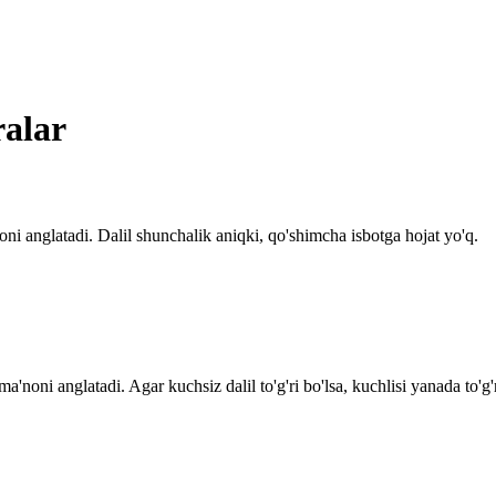
ralar
oni anglatadi. Dalil shunchalik aniqki, qo'shimcha isbotga hojat yo'q.
noni anglatadi. Agar kuchsiz dalil to'g'ri bo'lsa, kuchlisi yanada to'g'ri