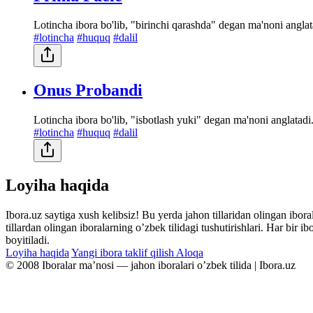
Lotincha ibora bo'lib, "birinchi qarashda" degan ma'noni anglat
#lotincha
#huquq
#dalil
Onus Probandi
Lotincha ibora bo'lib, "isbotlash yuki" degan ma'noni anglatadi
#lotincha
#huquq
#dalil
Loyiha haqida
Ibora.uz saytiga xush kelibsiz! Bu yerda jahon tillaridan olingan ibor
tillardan olingan iboralarning oʼzbek tilidagi tushutirishlari. Har bir 
boyitiladi.
Loyiha haqida
Yangi ibora taklif qilish
Aloqa
© 2008 Iboralar maʼnosi — jahon iboralari oʼzbek tilida | Ibora.uz