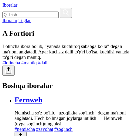
Iboralar
Iboralar
Teglar
A Fortiori
Lotincha ibora bo'lib, "yanada kuchliroq sababga ko'ra" degan
ma'noni anglatadi. Agar kuchsiz dalil to'g'ri bo'lsa, kuchlisi yanada
to'g'ri degan mantiq.
#lotincha
#mantiq
#dalil
Boshqa iboralar
Fernweh
Nemischa so'z bo'lib, "uzoqlikka sog'inch" degan ma'noni
anglatadi. Hech bo'lmagan joylarga intilish — Heimweh
(uyga sog'inch)ning aksi.
#nemischa
#sayohat
#sog'inch