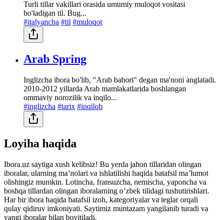
Turli tillar vakillari orasida umumiy muloqot vositasi
bo'ladigan til. Bug...
#italyancha
#til
#muloqot
Arab Spring
Inglizcha ibora bo'lib, "Arab bahori" degan ma'noni anglatadi.
2010-2012 yillarda Arab mamlakatlarida boshlangan
ommaviy norozilik va inqilo...
#inglizcha
#tarix
#inqilob
Loyiha haqida
Ibora.uz saytiga xush kelibsiz! Bu yerda jahon tillaridan olingan
iboralar, ularning maʼnolari va ishlatilishi haqida batafsil maʼlumot
olishingiz mumkin. Lotincha, fransuzcha, nemischa, yaponcha va
boshqa tillardan olingan iboralarning oʼzbek tilidagi tushutirishlari.
Har bir ibora haqida batafsil izoh, kategoriyalar va teglar orqali
qulay qidiruv imkoniyati. Saytimiz muntazam yangilanib turadi va
yangi iboralar bilan boyitiladi.