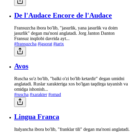
De l'Audace Encore de l'Audace
Fransuzcha ibora bo'lib, "jasurlik, yana jasurlik va doim
jasurlik" degan ma'noni anglatadi. Jorg Janton Danton
Fransuz inqilobi davrida ayt...
#fransuzcha
#jasorat
#tarix
Avos
Ruscha so'z bo'lib, "balki o'zi bo'lib ketardir" degan umidni
anglatadi. Ruslar xarakteriga xos bo'lgan taqdirga tayanish va
omidga ishonish...
#ruscha
#xarakter
#omad
Lingua Franca
Italyancha ibora bo'lib, "franklar tili" degan ma'noni anglatadi.