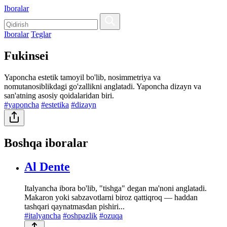
Iboralar
Iboralar
Teglar
Fukinsei
Yaponcha estetik tamoyil bo'lib, nosimmetriya va
nomutanosiblikdagi go'zallikni anglatadi. Yaponcha dizayn va
san'atning asosiy qoidalaridan biri.
#yaponcha
#estetika
#dizayn
Boshqa iboralar
Al Dente
Italyancha ibora bo'lib, "tishga" degan ma'noni anglatadi.
Makaron yoki sabzavotlarni biroz qattiqroq — haddan
tashqari qaynatmasdan pishiri...
#italyancha
#oshpazlik
#ozuqa