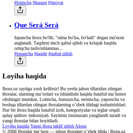
#lotincha
#huquq
#jinoyat
Que Será Será
Ispancha ibora bo'lib, "nima bo'lsa, bo'ladi" degan ma'noni
anglatadi. Taqdirni tinch qabul qilish va kelajak haqida
ortiqcha tashvishlanmas...
#ispancha
#taqdir
#qabul qilish
Loyiha haqida
Ibora.uz saytiga xush kelibsiz! Bu yerda jahon tillaridan olingan
iboralar, ularning maʼnolari va ishlatilishi haqida batafsil maʼlumot
olishingiz mumkin. Lotincha, fransuzcha, nemischa, yaponcha va
boshqa tillardan olingan iboralarning oʼzbek tilidagi tushutirishlari.
Har bir ibora haqida batafsil izoh, kategoriyalar va teglar orqali
qulay qidiruv imkoniyati. Saytimiz muntazam yangilanib turadi va
yangi iboralar bilan boyitiladi.
Loyiha haqida
Yangi ibora taklif qilish
Aloqa
© 2008 Iboralar maʼnosi — jahon iboralari oʼzbek tilida | Ibora.uz