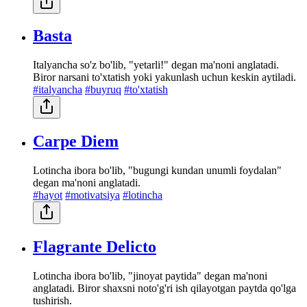
Basta
Italyancha so'z bo'lib, "yetarli!" degan ma'noni anglatadi.
Biror narsani to'xtatish yoki yakunlash uchun keskin aytiladi.
#italyancha
#buyruq
#to'xtatish
Carpe Diem
Lotincha ibora bo'lib, "bugungi kundan unumli foydalan"
degan ma'noni anglatadi.
#hayot
#motivatsiya
#lotincha
Flagrante Delicto
Lotincha ibora bo'lib, "jinoyat paytida" degan ma'noni
anglatadi. Biror shaxsni noto'g'ri ish qilayotgan paytda qo'lga
tushirish.