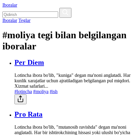
Iboralar
Iboralar
Teglar
#moliya tegi bilan belgilangan
iboralar
Per Diem
Lotincha ibora bo'lib, "kuniga" degan ma'noni anglatadi. Har
kunlik xarajatlar uchun ajratiladigan belgilangan pul miqdori.
Xizmat safarlari...
#lotincha
#moliya
#ish
Pro Rata
Lotincha ibora bo'lib, "mutanosib ravishda" degan ma'noni
anglatadi. Har bir ishtirokchining hissasi yoki ulushi bo'yicha