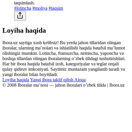
taqsimlash.
#lotincha
#moliya
#taqsim
Loyiha haqida
Ibora.uz saytiga xush kelibsiz! Bu yerda jahon tillaridan olingan
iboralar, ularning maʼnolari va ishlatilishi haqida batafsil maʼlumot
olishingiz mumkin. Lotincha, fransuzcha, nemischa, yaponcha va
boshqa tillardan olingan iboralarning oʼzbek tilidagi tushutirishlari.
Har bir ibora haqida batafsil izoh, kategoriyalar va teglar orqali
qulay qidiruv imkoniyati. Saytimiz muntazam yangilanib turadi va
yangi iboralar bilan boyitiladi.
Loyiha haqida
Yangi ibora taklif qilish
Aloqa
© 2008 Iboralar maʼnosi — jahon iboralari oʼzbek tilida | Ibora.uz