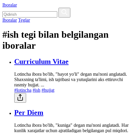
Iboralar
Iboralar
Teglar
#ish tegi bilan belgilangan
iboralar
Curriculum Vitae
Lotincha ibora bo'lib, "hayot yo'li" degan ma'noni anglatadi.
Shaxsning ta'limi, ish tajribasi va yutuqlarini aks ettiruvchi
rasmiy hujjat. ...
#lotincha
#ish
#hujjat
Per Diem
Lotincha ibora bo'lib, "kuniga" degan ma'noni anglatadi. Har
kunlik xarajatlar uchun ajratiladigan belgilangan pul miqdori.