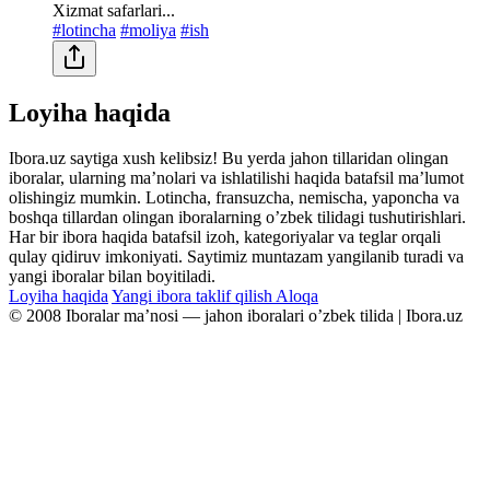
Xizmat safarlari...
#lotincha
#moliya
#ish
Loyiha haqida
Ibora.uz saytiga xush kelibsiz! Bu yerda jahon tillaridan olingan
iboralar, ularning maʼnolari va ishlatilishi haqida batafsil maʼlumot
olishingiz mumkin. Lotincha, fransuzcha, nemischa, yaponcha va
boshqa tillardan olingan iboralarning oʼzbek tilidagi tushutirishlari.
Har bir ibora haqida batafsil izoh, kategoriyalar va teglar orqali
qulay qidiruv imkoniyati. Saytimiz muntazam yangilanib turadi va
yangi iboralar bilan boyitiladi.
Loyiha haqida
Yangi ibora taklif qilish
Aloqa
© 2008 Iboralar maʼnosi — jahon iboralari oʼzbek tilida | Ibora.uz