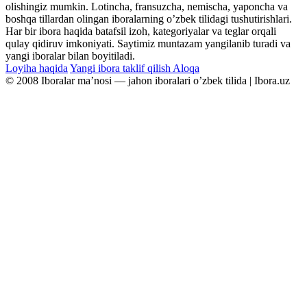
olishingiz mumkin. Lotincha, fransuzcha, nemischa, yaponcha va
boshqa tillardan olingan iboralarning oʼzbek tilidagi tushutirishlari.
Har bir ibora haqida batafsil izoh, kategoriyalar va teglar orqali
qulay qidiruv imkoniyati. Saytimiz muntazam yangilanib turadi va
yangi iboralar bilan boyitiladi.
Loyiha haqida
Yangi ibora taklif qilish
Aloqa
© 2008 Iboralar maʼnosi — jahon iboralari oʼzbek tilida | Ibora.uz