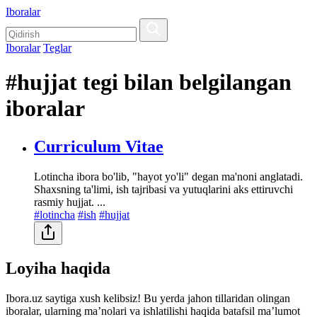
Iboralar
Iboralar
Teglar
#hujjat tegi bilan belgilangan
iboralar
Curriculum Vitae
Lotincha ibora bo'lib, "hayot yo'li" degan ma'noni anglatadi.
Shaxsning ta'limi, ish tajribasi va yutuqlarini aks ettiruvchi
rasmiy hujjat. ...
#lotincha
#ish
#hujjat
Loyiha haqida
Ibora.uz saytiga xush kelibsiz! Bu yerda jahon tillaridan olingan
iboralar, ularning maʼnolari va ishlatilishi haqida batafsil maʼlumot