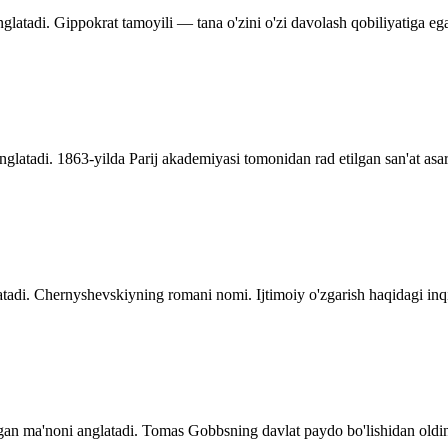
glatadi. Gippokrat tamoyili — tana o'zini o'zi davolash qobiliyatiga ega
nglatadi. 1863-yilda Parij akademiyasi tomonidan rad etilgan san'at asarl
adi. Chernyshevskiyning romani nomi. Ijtimoiy o'zgarish haqidagi inqi
n ma'noni anglatadi. Tomas Gobbsning davlat paydo bo'lishidan olding