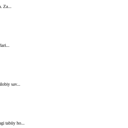
. Za...
ari...
lobiy sav...
i tabiiy ho...