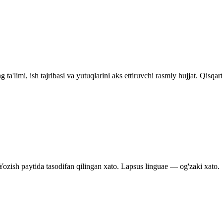
 ta'limi, ish tajribasi va yutuqlarini aks ettiruvchi rasmiy hujjat. Qisq
Yozish paytida tasodifan qilingan xato. Lapsus linguae — og'zaki xato.