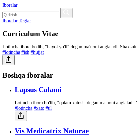
Iboralar
Iboralar
Teglar
Curriculum Vitae
Lotincha ibora bo'lib, "hayot yo'li" degan ma'noni anglatadi. Shaxsning
#lotincha
#ish
#hujjat
Boshqa iboralar
Lapsus Calami
Lotincha ibora bo'lib, "qalam xatosi" degan ma'noni anglatadi. 
#lotincha
#xato
#til
Vis Medicatrix Naturae