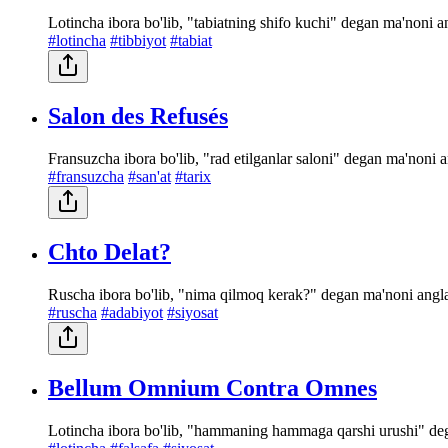
Lotincha ibora bo'lib, "tabiatning shifo kuchi" degan ma'noni an
#lotincha
#tibbiyot
#tabiat
Salon des Refusés
Fransuzcha ibora bo'lib, "rad etilganlar saloni" degan ma'noni a
#fransuzcha
#san'at
#tarix
Chto Delat?
Ruscha ibora bo'lib, "nima qilmoq kerak?" degan ma'noni anglat
#ruscha
#adabiyot
#siyosat
Bellum Omnium Contra Omnes
Lotincha ibora bo'lib, "hammaning hammaga qarshi urushi" dega