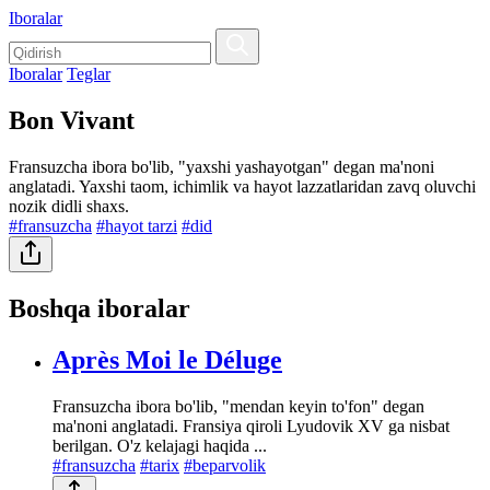
Iboralar
Iboralar
Teglar
Bon Vivant
Fransuzcha ibora bo'lib, "yaxshi yashayotgan" degan ma'noni
anglatadi. Yaxshi taom, ichimlik va hayot lazzatlaridan zavq oluvchi
nozik didli shaxs.
#fransuzcha
#hayot tarzi
#did
Boshqa iboralar
Après Moi le Déluge
Fransuzcha ibora bo'lib, "mendan keyin to'fon" degan
ma'noni anglatadi. Fransiya qiroli Lyudovik XV ga nisbat
berilgan. O'z kelajagi haqida ...
#fransuzcha
#tarix
#beparvolik