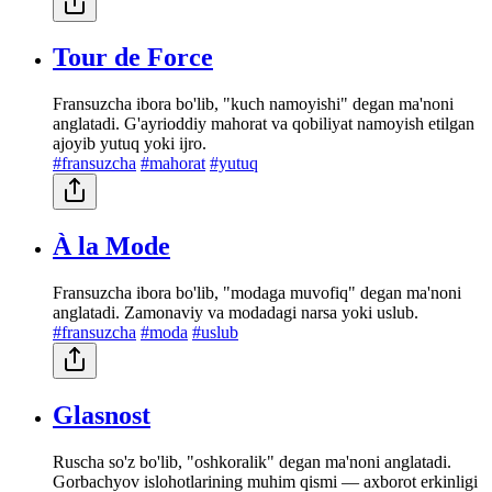
Tour de Force
Fransuzcha ibora bo'lib, "kuch namoyishi" degan ma'noni
anglatadi. G'ayrioddiy mahorat va qobiliyat namoyish etilgan
ajoyib yutuq yoki ijro.
#fransuzcha
#mahorat
#yutuq
À la Mode
Fransuzcha ibora bo'lib, "modaga muvofiq" degan ma'noni
anglatadi. Zamonaviy va modadagi narsa yoki uslub.
#fransuzcha
#moda
#uslub
Glasnost
Ruscha so'z bo'lib, "oshkoralik" degan ma'noni anglatadi.
Gorbachyov islohotlarining muhim qismi — axborot erkinligi