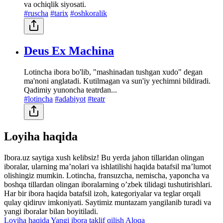
va ochiqlik siyosati.
#ruscha
#tarix
#oshkoralik
Deus Ex Machina
Lotincha ibora bo'lib, "mashinadan tushgan xudo" degan
ma'noni anglatadi. Kutilmagan va sun'iy yechimni bildiradi.
Qadimiy yunoncha teatrdan...
#lotincha
#adabiyot
#teatr
Loyiha haqida
Ibora.uz saytiga xush kelibsiz! Bu yerda jahon tillaridan olingan
iboralar, ularning maʼnolari va ishlatilishi haqida batafsil maʼlumot
olishingiz mumkin. Lotincha, fransuzcha, nemischa, yaponcha va
boshqa tillardan olingan iboralarning oʼzbek tilidagi tushutirishlari.
Har bir ibora haqida batafsil izoh, kategoriyalar va teglar orqali
qulay qidiruv imkoniyati. Saytimiz muntazam yangilanib turadi va
yangi iboralar bilan boyitiladi.
Loyiha haqida
Yangi ibora taklif qilish
Aloqa