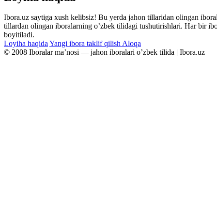
Ibora.uz saytiga xush kelibsiz! Bu yerda jahon tillaridan olingan ibor
tillardan olingan iboralarning oʼzbek tilidagi tushutirishlari. Har bir 
boyitiladi.
Loyiha haqida
Yangi ibora taklif qilish
Aloqa
© 2008 Iboralar maʼnosi — jahon iboralari oʼzbek tilida | Ibora.uz