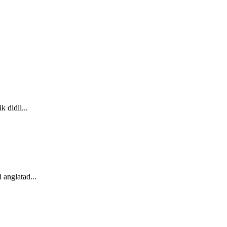
 didli...
 anglatad...