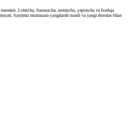
ingiz mumkin. Lotincha, fransuzcha, nemischa, yaponcha va boshqa
imkoniyati. Saytimiz muntazam yangilanib turadi va yangi iboralar bilan