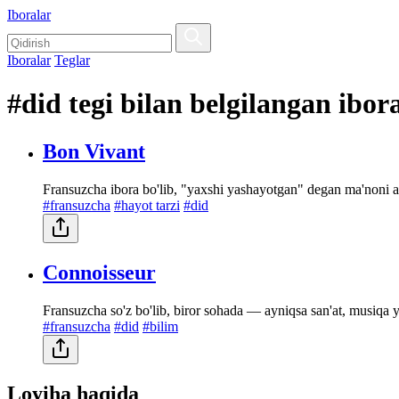
Iboralar
Iboralar
Teglar
#did tegi bilan belgilangan ibor
Bon Vivant
Fransuzcha ibora bo'lib, "yaxshi yashayotgan" degan ma'noni ang
#fransuzcha
#hayot tarzi
#did
Connoisseur
Fransuzcha so'z bo'lib, biror sohada — ayniqsa san'at, musiqa 
#fransuzcha
#did
#bilim
Loyiha haqida