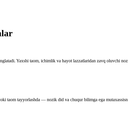
alar
latadi. Yaxshi taom, ichimlik va hayot lazzatlaridan zavq oluvchi nozik
yoki taom tayyorlashda — nozik did va chuqur bilimga ega mutaxassisni