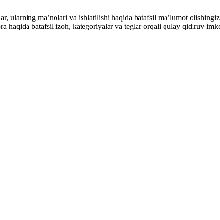
alar, ularning maʼnolari va ishlatilishi haqida batafsil maʼlumot olish
ibora haqida batafsil izoh, kategoriyalar va teglar orqali qulay qidiruv 