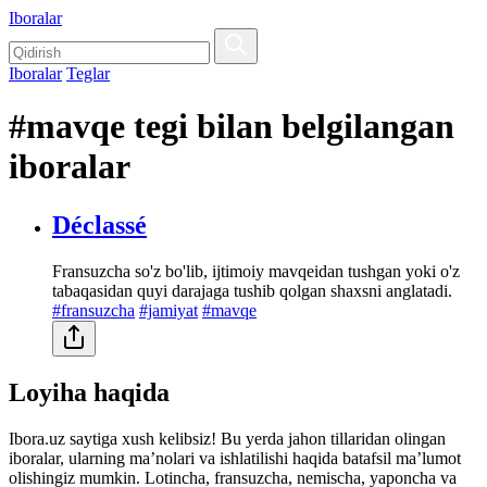
Iboralar
Iboralar
Teglar
#mavqe tegi bilan belgilangan
iboralar
Déclassé
Fransuzcha so'z bo'lib, ijtimoiy mavqeidan tushgan yoki o'z
tabaqasidan quyi darajaga tushib qolgan shaxsni anglatadi.
#fransuzcha
#jamiyat
#mavqe
Loyiha haqida
Ibora.uz saytiga xush kelibsiz! Bu yerda jahon tillaridan olingan
iboralar, ularning maʼnolari va ishlatilishi haqida batafsil maʼlumot
olishingiz mumkin. Lotincha, fransuzcha, nemischa, yaponcha va