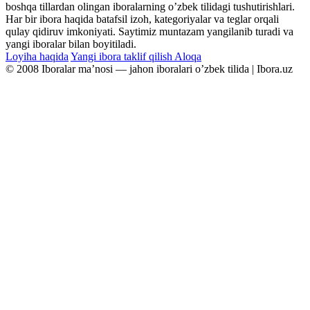
boshqa tillardan olingan iboralarning oʼzbek tilidagi tushutirishlari.
Har bir ibora haqida batafsil izoh, kategoriyalar va teglar orqali
qulay qidiruv imkoniyati. Saytimiz muntazam yangilanib turadi va
yangi iboralar bilan boyitiladi.
Loyiha haqida
Yangi ibora taklif qilish
Aloqa
© 2008 Iboralar maʼnosi — jahon iboralari oʼzbek tilida | Ibora.uz