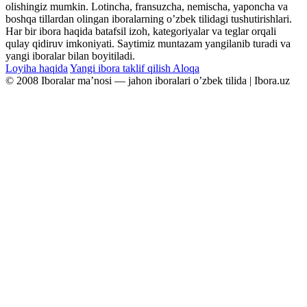
olishingiz mumkin. Lotincha, fransuzcha, nemischa, yaponcha va
boshqa tillardan olingan iboralarning oʼzbek tilidagi tushutirishlari.
Har bir ibora haqida batafsil izoh, kategoriyalar va teglar orqali
qulay qidiruv imkoniyati. Saytimiz muntazam yangilanib turadi va
yangi iboralar bilan boyitiladi.
Loyiha haqida
Yangi ibora taklif qilish
Aloqa
© 2008 Iboralar maʼnosi — jahon iboralari oʼzbek tilida | Ibora.uz