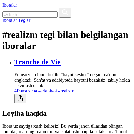
Iboralar
Iboralar
Teglar
#realizm tegi bilan belgilangan
iboralar
Tranche de Vie
Fransuzcha ibora bo'lib, "hayot kesimi" degan ma'noni
anglatadi. San'at va adabiyotda hayotni bezaksiz, tabiiy holda
tasvirlash uslubi.
#fransuzcha
#adabiyot
#realizm
Loyiha haqida
Ibora.uz saytiga xush kelibsiz! Bu yerda jahon tillaridan olingan
iboralar, ularning maʼnolari va ishlatilishi haqida batafsil maʼlumot