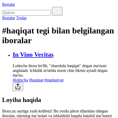
Iboralar
Iboralar
Teglar
#haqiqat tegi bilan belgilangan
iboralar
In Vino Veritas
Lotincha ibora bo'lib, "sharobda haqiqat" degan ma'noni
anglatadi. Ichkilik ta'sirida inson chin fikrini aytadi degan
ma'no.
#lotincha
#haqiqat
#madaniyat
Loyiha haqida
Ibora.uz saytiga xush kelibsiz! Bu yerda jahon tillaridan olingan
iboralar, ularning maʼnolari va ishlatilishi haqida batafsil maʼlumot