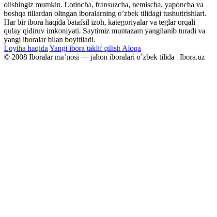
olishingiz mumkin. Lotincha, fransuzcha, nemischa, yaponcha va
boshqa tillardan olingan iboralarning oʼzbek tilidagi tushutirishlari.
Har bir ibora haqida batafsil izoh, kategoriyalar va teglar orqali
qulay qidiruv imkoniyati. Saytimiz muntazam yangilanib turadi va
yangi iboralar bilan boyitiladi.
Loyiha haqida
Yangi ibora taklif qilish
Aloqa
© 2008 Iboralar maʼnosi — jahon iboralari oʼzbek tilida | Ibora.uz