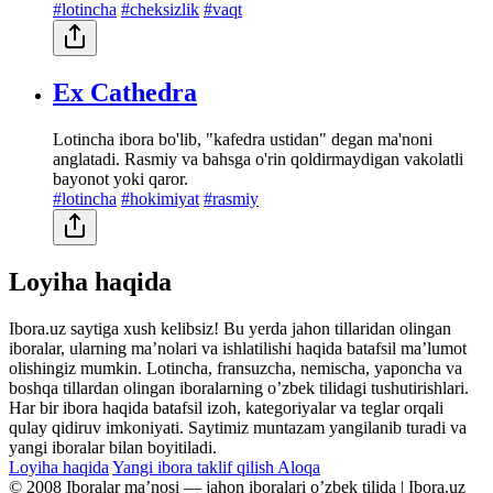
#lotincha
#cheksizlik
#vaqt
Ex Cathedra
Lotincha ibora bo'lib, "kafedra ustidan" degan ma'noni
anglatadi. Rasmiy va bahsga o'rin qoldirmaydigan vakolatli
bayonot yoki qaror.
#lotincha
#hokimiyat
#rasmiy
Loyiha haqida
Ibora.uz saytiga xush kelibsiz! Bu yerda jahon tillaridan olingan
iboralar, ularning maʼnolari va ishlatilishi haqida batafsil maʼlumot
olishingiz mumkin. Lotincha, fransuzcha, nemischa, yaponcha va
boshqa tillardan olingan iboralarning oʼzbek tilidagi tushutirishlari.
Har bir ibora haqida batafsil izoh, kategoriyalar va teglar orqali
qulay qidiruv imkoniyati. Saytimiz muntazam yangilanib turadi va
yangi iboralar bilan boyitiladi.
Loyiha haqida
Yangi ibora taklif qilish
Aloqa
© 2008 Iboralar maʼnosi — jahon iboralari oʼzbek tilida | Ibora.uz