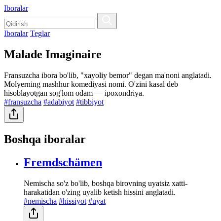
Iboralar
Iboralar
Teglar
Malade Imaginaire
Fransuzcha ibora bo'lib, "xayoliy bemor" degan ma'noni anglatadi.
Molyerning mashhur komediyasi nomi. O'zini kasal deb
hisoblayotgan sog'lom odam — ipoxondriya.
#fransuzcha
#adabiyot
#tibbiyot
Boshqa iboralar
Fremdschämen
Nemischa so'z bo'lib, boshqa birovning uyatsiz xatti-
harakatidan o'zing uyalib ketish hissini anglatadi.
#nemischa
#hissiyot
#uyat