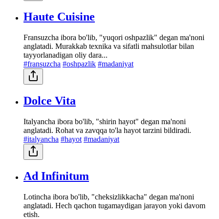
Haute Cuisine
Fransuzcha ibora bo'lib, "yuqori oshpazlik" degan ma'noni
anglatadi. Murakkab texnika va sifatli mahsulotlar bilan
tayyorlanadigan oliy dara...
#fransuzcha
#oshpazlik
#madaniyat
Dolce Vita
Italyancha ibora bo'lib, "shirin hayot" degan ma'noni
anglatadi. Rohat va zavqqa to'la hayot tarzini bildiradi.
#italyancha
#hayot
#madaniyat
Ad Infinitum
Lotincha ibora bo'lib, "cheksizlikkacha" degan ma'noni
anglatadi. Hech qachon tugamaydigan jarayon yoki davom
etish.