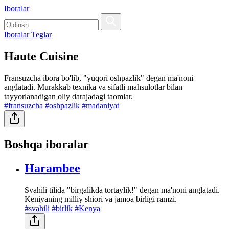
Iboralar
Iboralar
Teglar
Haute Cuisine
Fransuzcha ibora bo'lib, "yuqori oshpazlik" degan ma'noni
anglatadi. Murakkab texnika va sifatli mahsulotlar bilan
tayyorlanadigan oliy darajadagi taomlar.
#fransuzcha
#oshpazlik
#madaniyat
Boshqa iboralar
Harambee
Svahili tilida "birgalikda tortaylik!" degan ma'noni anglatadi.
Keniyaning milliy shiori va jamoa birligi ramzi.
#svahili
#birlik
#Kenya