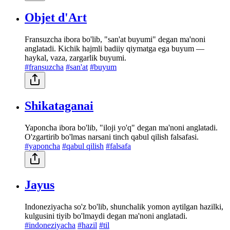
Objet d'Art
Fransuzcha ibora bo'lib, "san'at buyumi" degan ma'noni
anglatadi. Kichik hajmli badiiy qiymatga ega buyum —
haykal, vaza, zargarlik buyumi.
#fransuzcha
#san'at
#buyum
Shikataganai
Yaponcha ibora bo'lib, "iloji yo'q" degan ma'noni anglatadi.
O'zgartirib bo'lmas narsani tinch qabul qilish falsafasi.
#yaponcha
#qabul qilish
#falsafa
Jayus
Indoneziyacha so'z bo'lib, shunchalik yomon aytilgan hazilki,
kulgusini tiyib bo'lmaydi degan ma'noni anglatadi.
#indoneziyacha
#hazil
#til