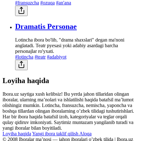
#fransuzcha
#ozuqa
#an'ana
Dramatis Personae
Lotincha ibora bo'lib, "drama shaxslari" degan ma'noni
anglatadi. Teatr pyesasi yoki adabiy asardagi barcha
personajlar ro'yxati.
#lotincha
#teatr
#adabiyot
Loyiha haqida
Ibora.uz saytiga xush kelibsiz! Bu yerda jahon tillaridan olingan
iboralar, ularning maʼnolari va ishlatilishi haqida batafsil maʼlumot
olishingiz mumkin. Lotincha, fransuzcha, nemischa, yaponcha va
boshqa tillardan olingan iboralarning oʼzbek tilidagi tushutirishlari.
Har bir ibora haqida batafsil izoh, kategoriyalar va teglar orqali
qulay qidiruv imkoniyati. Saytimiz muntazam yangilanib turadi va
yangi iboralar bilan boyitiladi.
Loyiha haqida
Yangi ibora taklif qilish
Aloqa
© 2008 Iboralar maʼnosi — jahon iboralari oʼzbek tilida | Ibora.uz