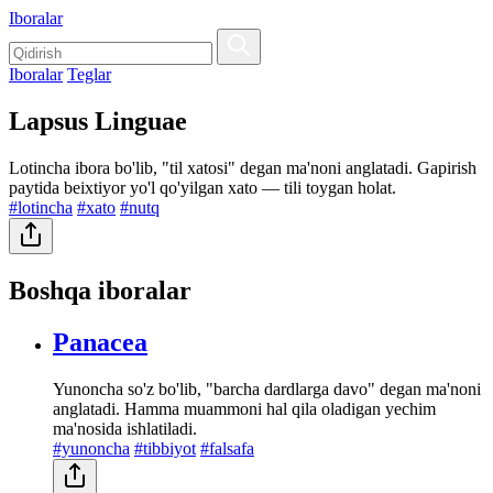
Iboralar
Iboralar
Teglar
Lapsus Linguae
Lotincha ibora bo'lib, "til xatosi" degan ma'noni anglatadi. Gapirish
paytida beixtiyor yo'l qo'yilgan xato — tili toygan holat.
#lotincha
#xato
#nutq
Boshqa iboralar
Panacea
Yunoncha so'z bo'lib, "barcha dardlarga davo" degan ma'noni
anglatadi. Hamma muammoni hal qila oladigan yechim
ma'nosida ishlatiladi.
#yunoncha
#tibbiyot
#falsafa