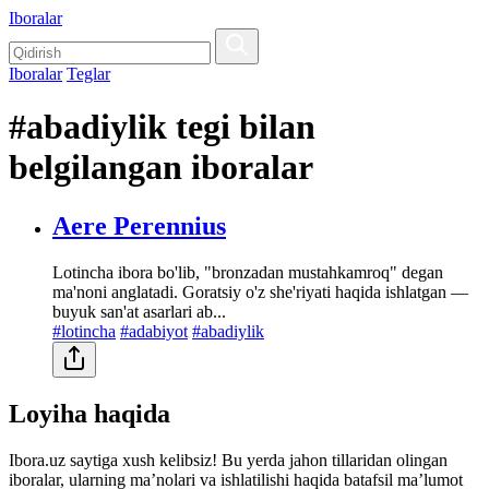
Iboralar
Iboralar
Teglar
#abadiylik tegi bilan
belgilangan iboralar
Aere Perennius
Lotincha ibora bo'lib, "bronzadan mustahkamroq" degan
ma'noni anglatadi. Goratsiy o'z she'riyati haqida ishlatgan —
buyuk san'at asarlari ab...
#lotincha
#adabiyot
#abadiylik
Loyiha haqida
Ibora.uz saytiga xush kelibsiz! Bu yerda jahon tillaridan olingan
iboralar, ularning maʼnolari va ishlatilishi haqida batafsil maʼlumot