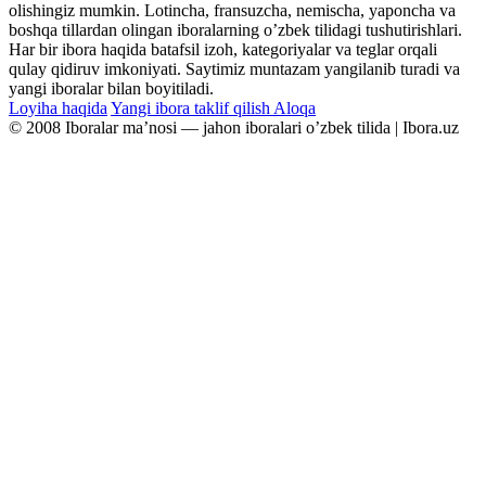
olishingiz mumkin. Lotincha, fransuzcha, nemischa, yaponcha va
boshqa tillardan olingan iboralarning oʼzbek tilidagi tushutirishlari.
Har bir ibora haqida batafsil izoh, kategoriyalar va teglar orqali
qulay qidiruv imkoniyati. Saytimiz muntazam yangilanib turadi va
yangi iboralar bilan boyitiladi.
Loyiha haqida
Yangi ibora taklif qilish
Aloqa
© 2008 Iboralar maʼnosi — jahon iboralari oʼzbek tilida | Ibora.uz