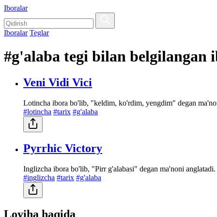
Iboralar
Iboralar
Teglar
#g'alaba tegi bilan belgilangan 
Veni Vidi Vici
Lotincha ibora bo'lib, "keldim, ko'rdim, yengdim" degan ma'non
#lotincha
#tarix
#g'alaba
Pyrrhic Victory
Inglizcha ibora bo'lib, "Pirr g'alabasi" degan ma'noni anglatadi.
#inglizcha
#tarix
#g'alaba
Loyiha haqida