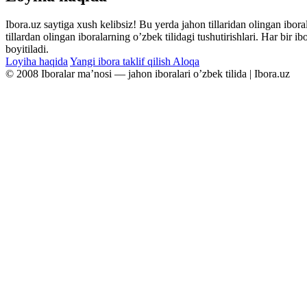
Ibora.uz saytiga xush kelibsiz! Bu yerda jahon tillaridan olingan ibor
tillardan olingan iboralarning oʼzbek tilidagi tushutirishlari. Har bir 
boyitiladi.
Loyiha haqida
Yangi ibora taklif qilish
Aloqa
© 2008 Iboralar maʼnosi — jahon iboralari oʼzbek tilida | Ibora.uz