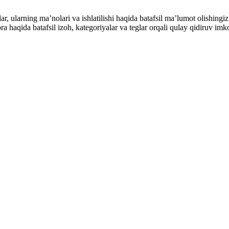
alar, ularning maʼnolari va ishlatilishi haqida batafsil maʼlumot olish
ibora haqida batafsil izoh, kategoriyalar va teglar orqali qulay qidiruv 