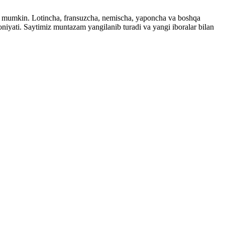
ingiz mumkin. Lotincha, fransuzcha, nemischa, yaponcha va boshqa
imkoniyati. Saytimiz muntazam yangilanib turadi va yangi iboralar bilan