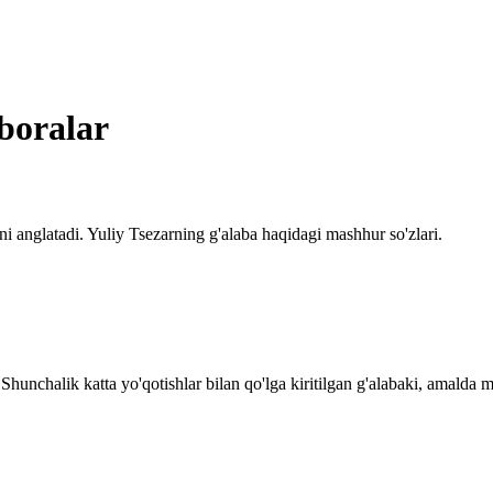
iboralar
i anglatadi. Yuliy Tsezarning g'alaba haqidagi mashhur so'zlari.
 Shunchalik katta yo'qotishlar bilan qo'lga kiritilgan g'alabaki, amalda m