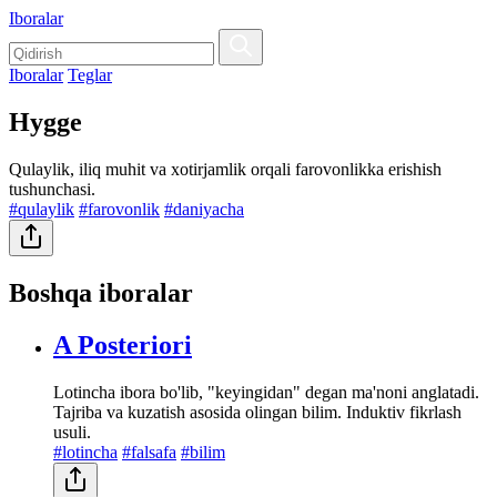
Iboralar
Iboralar
Teglar
Hygge
Qulaylik, iliq muhit va xotirjamlik orqali farovonlikka erishish
tushunchasi.
#qulaylik
#farovonlik
#daniyacha
Boshqa iboralar
A Posteriori
Lotincha ibora bo'lib, "keyingidan" degan ma'noni anglatadi.
Tajriba va kuzatish asosida olingan bilim. Induktiv fikrlash
usuli.
#lotincha
#falsafa
#bilim