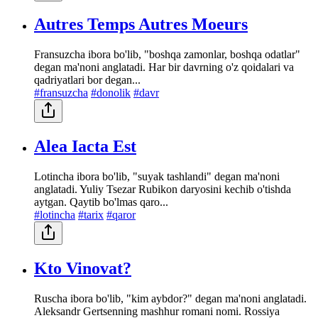
Autres Temps Autres Moeurs
Fransuzcha ibora bo'lib, "boshqa zamonlar, boshqa odatlar"
degan ma'noni anglatadi. Har bir davrning o'z qoidalari va
qadriyatlari bor degan...
#fransuzcha
#donolik
#davr
Alea Iacta Est
Lotincha ibora bo'lib, "suyak tashlandi" degan ma'noni
anglatadi. Yuliy Tsezar Rubikon daryosini kechib o'tishda
aytgan. Qaytib bo'lmas qaro...
#lotincha
#tarix
#qaror
Kto Vinovat?
Ruscha ibora bo'lib, "kim aybdor?" degan ma'noni anglatadi.
Aleksandr Gertsenning mashhur romani nomi. Rossiya