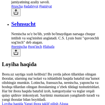
jamiyatining azaliy savoli.
#ruscha
#adabiyot
#jamiyat
Sehnsucht
Nemischa so'z bo'lib, yetib bo'lmaydigan narsaga chuqur
intilish va sog'inishni anglatadi. C.S. Lyuis buni "quvonchli
sog'inch" deb atagan.
#nemischa
#sog'inch
#falsafa
Loyiha haqida
Ibora.uz saytiga xush kelibsiz! Bu yerda jahon tillaridan olingan
iboralar, ularning maʼnolari va ishlatilishi haqida batafsil maʼlumot
olishingiz mumkin. Lotincha, fransuzcha, nemischa, yaponcha va
boshqa tillardan olingan iboralarning oʼzbek tilidagi tushutirishlari.
Har bir ibora haqida batafsil izoh, kategoriyalar va teglar orqali
qulay qidiruv imkoniyati. Saytimiz muntazam yangilanib turadi va
yangi iboralar bilan boyitiladi.
Loyiha haqida
Yangi ibora taklif qilish
Aloqa