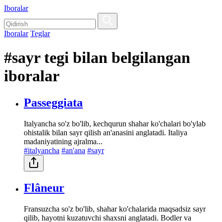
Iboralar
Iboralar
Teglar
#sayr tegi bilan belgilangan
iboralar
Passeggiata
Italyancha so'z bo'lib, kechqurun shahar ko'chalari bo'ylab
ohistalik bilan sayr qilish an'anasini anglatadi. Italiya
madaniyatining ajralma...
#italyancha
#an'ana
#sayr
Flâneur
Fransuzcha so'z bo'lib, shahar ko'chalarida maqsadsiz sayr
qilib, hayotni kuzatuvchi shaxsni anglatadi. Bodler va