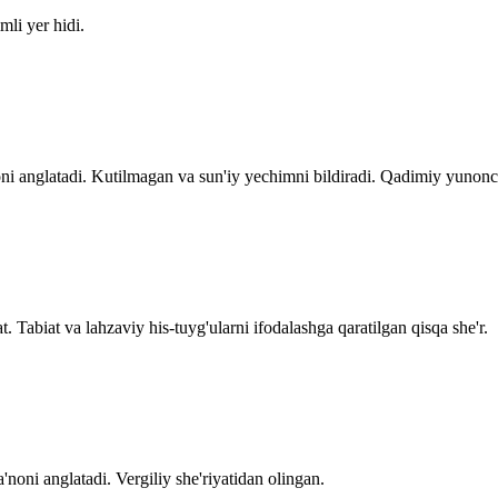
li yer hidi.
i anglatadi. Kutilmagan va sun'iy yechimni bildiradi. Qadimiy yunonch
t. Tabiat va lahzaviy his-tuyg'ularni ifodalashga qaratilgan qisqa she'r.
oni anglatadi. Vergiliy she'riyatidan olingan.