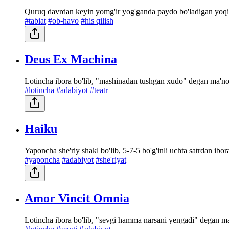
Quruq davrdan keyin yomg'ir yog'ganda paydo bo'ladigan yoqim
#tabiat
#ob-havo
#his qilish
Deus Ex Machina
Lotincha ibora bo'lib, "mashinadan tushgan xudo" degan ma'non
#lotincha
#adabiyot
#teatr
Haiku
Yaponcha she'riy shakl bo'lib, 5-7-5 bo'g'inli uchta satrdan ibora
#yaponcha
#adabiyot
#she'riyat
Amor Vincit Omnia
Lotincha ibora bo'lib, "sevgi hamma narsani yengadi" degan ma'n