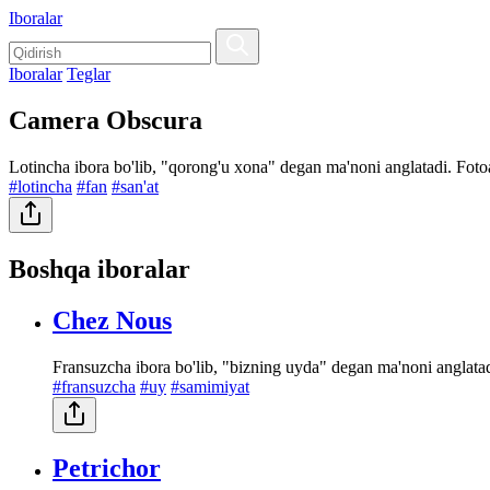
Iboralar
Iboralar
Teglar
Camera Obscura
Lotincha ibora bo'lib, "qorong'u xona" degan ma'noni anglatadi. Fotoap
#lotincha
#fan
#san'at
Boshqa iboralar
Chez Nous
Fransuzcha ibora bo'lib, "bizning uyda" degan ma'noni anglata
#fransuzcha
#uy
#samimiyat
Petrichor