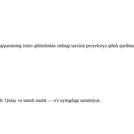
paratning ixtiro qilinishidan oldingi tasvirni proyeksiya qilish qurilm
di. Qulay va tanish muhit — o'z uyingdagi samimiyat.