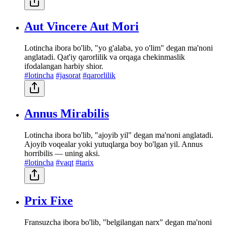
Aut Vincere Aut Mori
Lotincha ibora bo'lib, "yo g'alaba, yo o'lim" degan ma'noni
anglatadi. Qat'iy qarorlilik va orqaga chekinmaslik
ifodalangan harbiy shior.
#lotincha
#jasorat
#qarorlilik
Annus Mirabilis
Lotincha ibora bo'lib, "ajoyib yil" degan ma'noni anglatadi.
Ajoyib voqealar yoki yutuqlarga boy bo'lgan yil. Annus
horribilis — uning aksi.
#lotincha
#vaqt
#tarix
Prix Fixe
Fransuzcha ibora bo'lib, "belgilangan narx" degan ma'noni