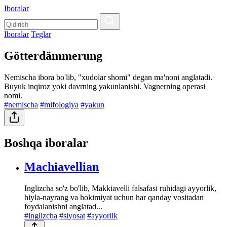
Iboralar
Iboralar
Teglar
Götterdämmerung
Nemischa ibora bo'lib, "xudolar shomi" degan ma'noni anglatadi.
Buyuk inqiroz yoki davrning yakunlanishi. Vagnerning operasi
nomi.
#nemischa
#mifologiya
#yakun
Boshqa iboralar
Machiavellian
Inglizcha so'z bo'lib, Makkiavelli falsafasi ruhidagi ayyorlik,
hiyla-nayrang va hokimiyat uchun har qanday vositadan
foydalanishni anglatad...
#inglizcha
#siyosat
#ayyorlik