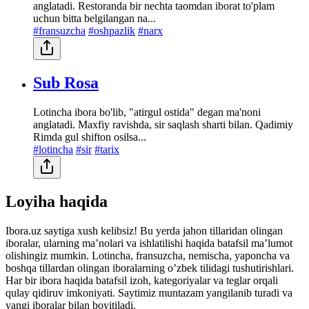
anglatadi. Restoranda bir nechta taomdan iborat to'plam
uchun bitta belgilangan na...
#fransuzcha
#oshpazlik
#narx
Sub Rosa
Lotincha ibora bo'lib, "atirgul ostida" degan ma'noni
anglatadi. Maxfiy ravishda, sir saqlash sharti bilan. Qadimiy
Rimda gul shifton osilsa...
#lotincha
#sir
#tarix
Loyiha haqida
Ibora.uz saytiga xush kelibsiz! Bu yerda jahon tillaridan olingan
iboralar, ularning maʼnolari va ishlatilishi haqida batafsil maʼlumot
olishingiz mumkin. Lotincha, fransuzcha, nemischa, yaponcha va
boshqa tillardan olingan iboralarning oʼzbek tilidagi tushutirishlari.
Har bir ibora haqida batafsil izoh, kategoriyalar va teglar orqali
qulay qidiruv imkoniyati. Saytimiz muntazam yangilanib turadi va
yangi iboralar bilan boyitiladi.