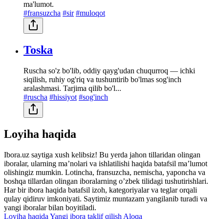
ma'lumot.
#fransuzcha
#sir
#muloqot
Toska
Ruscha so'z bo'lib, oddiy qayg'udan chuqurroq — ichki
siqilish, ruhiy og'riq va tushuntirib bo'lmas sog'inch
aralashmasi. Tarjima qilib bo'l...
#ruscha
#hissiyot
#sog'inch
Loyiha haqida
Ibora.uz saytiga xush kelibsiz! Bu yerda jahon tillaridan olingan
iboralar, ularning maʼnolari va ishlatilishi haqida batafsil maʼlumot
olishingiz mumkin. Lotincha, fransuzcha, nemischa, yaponcha va
boshqa tillardan olingan iboralarning oʼzbek tilidagi tushutirishlari.
Har bir ibora haqida batafsil izoh, kategoriyalar va teglar orqali
qulay qidiruv imkoniyati. Saytimiz muntazam yangilanib turadi va
yangi iboralar bilan boyitiladi.
Loyiha haqida
Yangi ibora taklif qilish
Aloqa