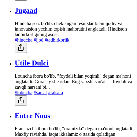
Jugaad
Hindcha so'z bo'lib, cheklangan resurslar bilan ijodiy va
innovatsion yechim topish mahoratini anglatadi. Hindiston
tadbirkorligining asosi.
#hindcha
#ijod
#tadbirkorlik
Utile Dulci
Lotincha ibora bo'lib, "foydali bilan yoqimli" degan ma'noni
anglatadi. Goratsiy she'ridan. Eng yaxshi san'at — foydali va
zavqli narsani bi...
#lotincha
#san'at
#falsafa
Entre Nous
Fransuzcha ibora bo'lib, "oramizda" degan ma'noni anglatadi.
Maxfiy ravishda, faqat ikkalamiz o'rtasida qoladigan