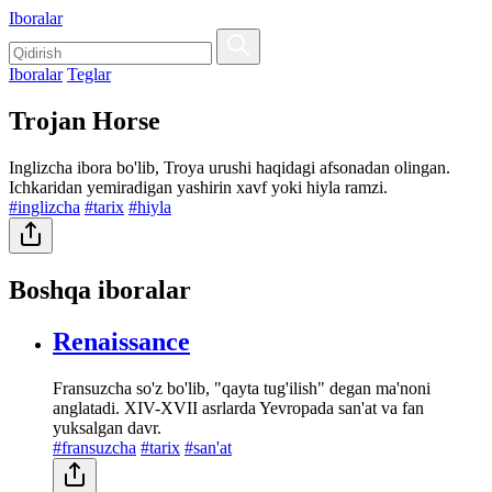
Iboralar
Iboralar
Teglar
Trojan Horse
Inglizcha ibora bo'lib, Troya urushi haqidagi afsonadan olingan.
Ichkaridan yemiradigan yashirin xavf yoki hiyla ramzi.
#inglizcha
#tarix
#hiyla
Boshqa iboralar
Renaissance
Fransuzcha so'z bo'lib, "qayta tug'ilish" degan ma'noni
anglatadi. XIV-XVII asrlarda Yevropada san'at va fan
yuksalgan davr.
#fransuzcha
#tarix
#san'at