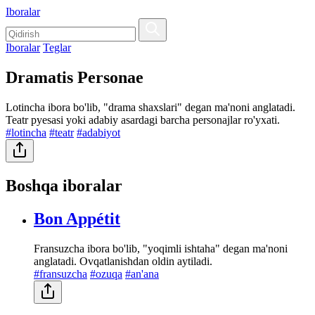
Iboralar
Iboralar
Teglar
Dramatis Personae
Lotincha ibora bo'lib, "drama shaxslari" degan ma'noni anglatadi.
Teatr pyesasi yoki adabiy asardagi barcha personajlar ro'yxati.
#lotincha
#teatr
#adabiyot
Boshqa iboralar
Bon Appétit
Fransuzcha ibora bo'lib, "yoqimli ishtaha" degan ma'noni
anglatadi. Ovqatlanishdan oldin aytiladi.
#fransuzcha
#ozuqa
#an'ana