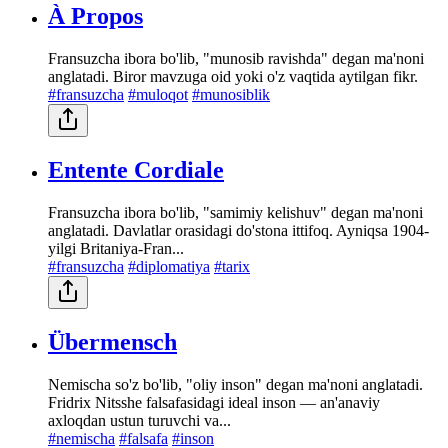
À Propos
Fransuzcha ibora bo'lib, "munosib ravishda" degan ma'noni
anglatadi. Biror mavzuga oid yoki o'z vaqtida aytilgan fikr.
#fransuzcha
#muloqot
#munosiblik
Entente Cordiale
Fransuzcha ibora bo'lib, "samimiy kelishuv" degan ma'noni
anglatadi. Davlatlar orasidagi do'stona ittifoq. Ayniqsa 1904-
yilgi Britaniya-Fran...
#fransuzcha
#diplomatiya
#tarix
Übermensch
Nemischa so'z bo'lib, "oliy inson" degan ma'noni anglatadi.
Fridrix Nitsshe falsafasidagi ideal inson — an'anaviy
axloqdan ustun turuvchi va...
#nemischa
#falsafa
#inson