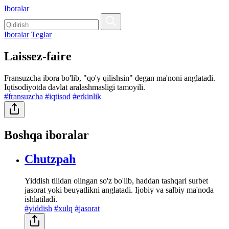
Iboralar
Iboralar
Teglar
Laissez-faire
Fransuzcha ibora bo'lib, "qo'y qilishsin" degan ma'noni anglatadi.
Iqtisodiyotda davlat aralashmasligi tamoyili.
#fransuzcha
#iqtisod
#erkinlik
Boshqa iboralar
Chutzpah
Yiddish tilidan olingan so'z bo'lib, haddan tashqari surbet
jasorat yoki beuyatlikni anglatadi. Ijobiy va salbiy ma'noda
ishlatiladi.
#yiddish
#xulq
#jasorat