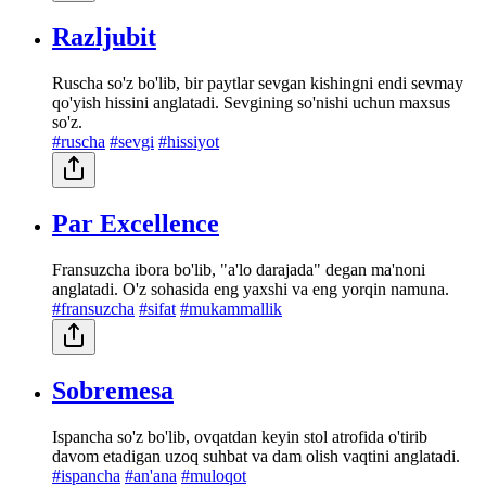
Razljubit
Ruscha so'z bo'lib, bir paytlar sevgan kishingni endi sevmay
qo'yish hissini anglatadi. Sevgining so'nishi uchun maxsus
so'z.
#ruscha
#sevgi
#hissiyot
Par Excellence
Fransuzcha ibora bo'lib, "a'lo darajada" degan ma'noni
anglatadi. O'z sohasida eng yaxshi va eng yorqin namuna.
#fransuzcha
#sifat
#mukammallik
Sobremesa
Ispancha so'z bo'lib, ovqatdan keyin stol atrofida o'tirib
davom etadigan uzoq suhbat va dam olish vaqtini anglatadi.
#ispancha
#an'ana
#muloqot