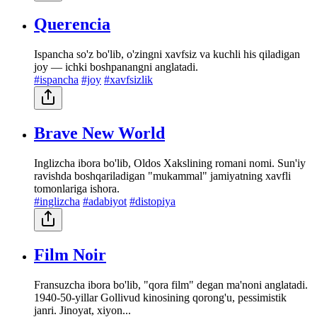
Querencia
Ispancha so'z bo'lib, o'zingni xavfsiz va kuchli his qiladigan
joy — ichki boshpanangni anglatadi.
#ispancha
#joy
#xavfsizlik
Brave New World
Inglizcha ibora bo'lib, Oldos Xakslining romani nomi. Sun'iy
ravishda boshqariladigan "mukammal" jamiyatning xavfli
tomonlariga ishora.
#inglizcha
#adabiyot
#distopiya
Film Noir
Fransuzcha ibora bo'lib, "qora film" degan ma'noni anglatadi.
1940-50-yillar Gollivud kinosining qorong'u, pessimistik
janri. Jinoyat, xiyon...