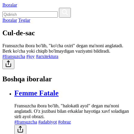
Iboralar
Iboralar
Teglar
Cul-de-sac
Fransuzcha ibora bo'lib, "ko'cha oxiri" degan ma'noni anglatadi.
Berk ko'cha yoki chiqib bo'lmaydigan vaziyatni bildiradi.
#fransuzcha
#joy
#arxitektura
Boshqa iboralar
Femme Fatale
Fransuzcha ibora bo'lib, "halokatli ayol" degan ma'noni
anglatadi. O'z jozibasi bilan erkaklar hayotiga xavf soladigan
sirli ayol obrazi.
#fransuzcha
#adabiyot
#obraz