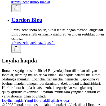
#fransuzcha
#kino
#san'at
Cordon Bleu
Fransuzcha ibora bo'lib, "ko'k lenta" degan ma'noni anglatadi.
Eng yuqori sifatli oshpazlik mahorati va undan sertifikat olgan
oshpaz.
#fransuzcha
#oshpazlik
#sifat
Loyiha haqida
Ibora.uz saytiga xush kelibsiz! Bu yerda jahon tillaridan olingan
iboralar, ularning maʼnolari va ishlatilishi haqida batafsil maʼlumot
olishingiz mumkin. Lotincha, fransuzcha, nemischa, yaponcha va
boshqa tillardan olingan iboralarning oʼzbek tilidagi tushutirishlari.
Har bir ibora haqida batafsil izoh, kategoriyalar va teglar orqali
qulay qidiruv imkoniyati. Saytimiz muntazam yangilanib turadi va
yangi iboralar bilan boyitiladi.
Loyiha haqida
Yangi ibora taklif qilish
Aloqa
© 2008 Iboralar maʼnosi — jahon iboralari oʼzbek tilida | Ibora.uz