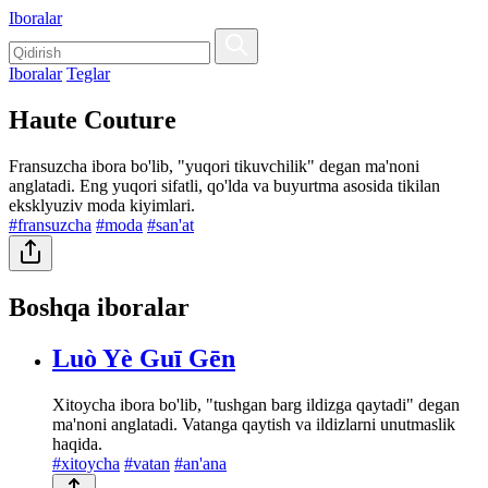
Iboralar
Iboralar
Teglar
Haute Couture
Fransuzcha ibora bo'lib, "yuqori tikuvchilik" degan ma'noni
anglatadi. Eng yuqori sifatli, qo'lda va buyurtma asosida tikilan
eksklyuziv moda kiyimlari.
#fransuzcha
#moda
#san'at
Boshqa iboralar
Luò Yè Guī Gēn
Xitoycha ibora bo'lib, "tushgan barg ildizga qaytadi" degan
ma'noni anglatadi. Vatanga qaytish va ildizlarni unutmaslik
haqida.
#xitoycha
#vatan
#an'ana