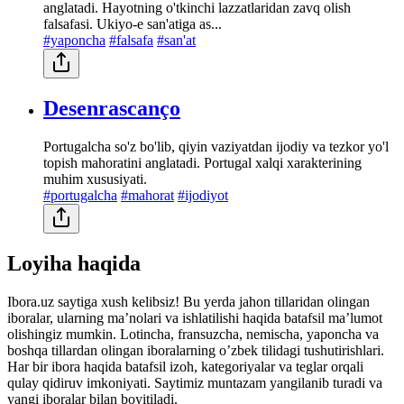
anglatadi. Hayotning o'tkinchi lazzatlaridan zavq olish
falsafasi. Ukiyo-e san'atiga as...
#yaponcha
#falsafa
#san'at
Desenrascanço
Portugalcha so'z bo'lib, qiyin vaziyatdan ijodiy va tezkor yo'l
topish mahoratini anglatadi. Portugal xalqi xarakterining
muhim xususiyati.
#portugalcha
#mahorat
#ijodiyot
Loyiha haqida
Ibora.uz saytiga xush kelibsiz! Bu yerda jahon tillaridan olingan
iboralar, ularning maʼnolari va ishlatilishi haqida batafsil maʼlumot
olishingiz mumkin. Lotincha, fransuzcha, nemischa, yaponcha va
boshqa tillardan olingan iboralarning oʼzbek tilidagi tushutirishlari.
Har bir ibora haqida batafsil izoh, kategoriyalar va teglar orqali
qulay qidiruv imkoniyati. Saytimiz muntazam yangilanib turadi va
yangi iboralar bilan boyitiladi.