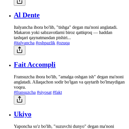
Al Dente
Italyancha ibora bo'lib, "tishga" degan ma'noni anglatadi.
Makaron yoki sabzavotlarni biroz qattiqroq — haddan
tashqari qaynatmasdan pishiri...
#italyancha
#oshpazlik
#ozuqa
Fait Accompli
Fransuzcha ibora bo'lib, "amalga oshgan ish" degan ma'noni
anglatadi. Allaqachon sodir bo'lgan va qaytarib bo'lmaydigan
voqea.
#fransuzcha
#siyosat
#fakt
Ukiyo
Yaponcha so'z bo'lib, "suzuvchi dunyo" degan ma'noni