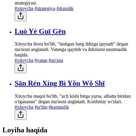
strategiyasi.
#xitoycha
#strategiya
#donolik
Luò Yè Guī Gēn
Xitoycha ibora bo'lib, "tushgan barg ildizga qaytadi" degan
ma'noni anglatadi. Vatanga qaytish va ildizlarni unutmaslik
haqida.
#xitoycha
#vatan
#an'ana
Sān Rén Xíng Bì Yǒu Wǒ Shī
Xitoycha maqol bo'lib, "uch kishi birga yursa, albatta biridan
o'rganasan" degan ma'noni anglatadi. Konfutsiy so'zlari.
#xitoycha
#ta'lim
#kamtarlik
Loyiha haqida