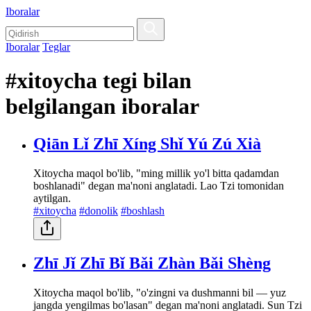
Iboralar
Iboralar
Teglar
#xitoycha tegi bilan
belgilangan iboralar
Qiān Lǐ Zhī Xíng Shǐ Yú Zú Xià
Xitoycha maqol bo'lib, "ming millik yo'l bitta qadamdan
boshlanadi" degan ma'noni anglatadi. Lao Tzi tomonidan
aytilgan.
#xitoycha
#donolik
#boshlash
Zhī Jǐ Zhī Bǐ Bǎi Zhàn Bǎi Shèng
Xitoycha maqol bo'lib, "o'zingni va dushmanni bil — yuz
jangda yengilmas bo'lasan" degan ma'noni anglatadi. Sun Tzi