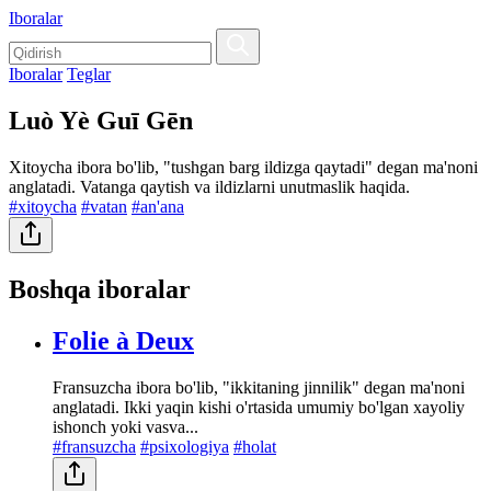
Iboralar
Iboralar
Teglar
Luò Yè Guī Gēn
Xitoycha ibora bo'lib, "tushgan barg ildizga qaytadi" degan ma'noni
anglatadi. Vatanga qaytish va ildizlarni unutmaslik haqida.
#xitoycha
#vatan
#an'ana
Boshqa iboralar
Folie à Deux
Fransuzcha ibora bo'lib, "ikkitaning jinnilik" degan ma'noni
anglatadi. Ikki yaqin kishi o'rtasida umumiy bo'lgan xayoliy
ishonch yoki vasva...
#fransuzcha
#psixologiya
#holat