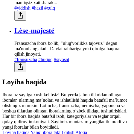
mantiqsiz xatti-harak...
#yiddish
#hazil
#xulq
Lèse-majesté
Fransuzcha ibora bo'lib, "ulug'vorlikka tajovuz" degan
ma'noni anglatadi. Davlat rahbariga yoki qirolga haqorat
qilish jinoyati.
#fransuzcha
#huquq
#siyosat
Loyiha haqida
Ibora.uz saytiga xush kelibsiz! Bu yerda jahon tillaridan olingan
iboralar, ularning maʼnolari va ishlatilishi haqida batafsil maʼlumot
olishingiz mumkin. Lotincha, fransuzcha, nemischa, yaponcha va
boshqa tillardan olingan iboralarning oʼzbek tilidagi tushutirishlari.
Har bir ibora haqida batafsil izoh, kategoriyalar va teglar orqali
qulay qidiruv imkoniyati. Saytimiz muntazam yangilanib turadi va
yangi iboralar bilan boyitiladi.
Loyiha haqida
Yangi ibora taklif qilish
Aloqa