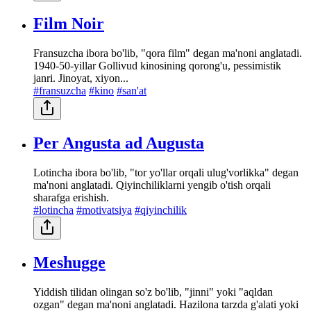
Film Noir
Fransuzcha ibora bo'lib, "qora film" degan ma'noni anglatadi.
1940-50-yillar Gollivud kinosining qorong'u, pessimistik
janri. Jinoyat, xiyon...
#fransuzcha
#kino
#san'at
Per Angusta ad Augusta
Lotincha ibora bo'lib, "tor yo'llar orqali ulug'vorlikka" degan
ma'noni anglatadi. Qiyinchiliklarni yengib o'tish orqali
sharafga erishish.
#lotincha
#motivatsiya
#qiyinchilik
Meshugge
Yiddish tilidan olingan so'z bo'lib, "jinni" yoki "aqldan
ozgan" degan ma'noni anglatadi. Hazilona tarzda g'alati yoki