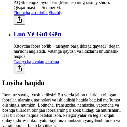
AQSh dengiz piyodalari (Marines) ning rasmiy shiori.
Qisqartmasi — Semper Fi.
#lotincha
#sodiqlik
#harbiy
Luò Yè Guī Gēn
Xitoycha ibora bo'lib, "tushgan barg ildizga qaytadi" degan
ma'noni anglatadi. Vatanga qaytish va ildizlarni unutmaslik
haqida.
#xitoycha
#vatan
#an'ana
Loyiha haqida
Ibora.uz saytiga xush kelibsiz! Bu yerda jahon tillaridan olingan
iboralar, ularning maʼnolari va ishlatilishi haqida batafsil maʼlumot
olishingiz mumkin. Lotincha, fransuzcha, nemischa, yaponcha va
boshqa tillardan olingan iboralarning oʼzbek tilidagi tushutirishlari.
Har bir ibora haqida batafsil izoh, kategoriyalar va teglar orqali
qulay qidiruv imkoniyati. Saytimiz muntazam yangilanib turadi va
yangi iboralar bilan boyitiladi.