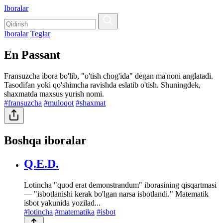
Iboralar
Iboralar
Teglar
En Passant
Fransuzcha ibora bo'lib, "o'tish chog'ida" degan ma'noni anglatadi.
Tasodifan yoki qo'shimcha ravishda eslatib o'tish. Shuningdek,
shaxmatda maxsus yurish nomi.
#fransuzcha
#muloqot
#shaxmat
Boshqa iboralar
Q.E.D.
Lotincha "quod erat demonstrandum" iborasining qisqartmasi
— "isbotlanishi kerak bo'lgan narsa isbotlandi." Matematik
isbot yakunida yozilad...
#lotincha
#matematika
#isbot