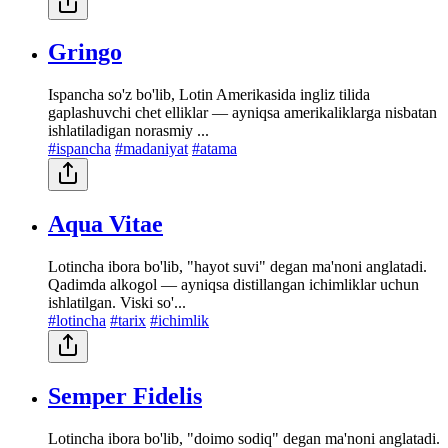
Gringo
Ispancha so'z bo'lib, Lotin Amerikasida ingliz tilida
gaplashuvchi chet elliklar — ayniqsa amerikaliklarga nisbatan
ishlatiladigan norasmiy ...
#ispancha
#madaniyat
#atama
Aqua Vitae
Lotincha ibora bo'lib, "hayot suvi" degan ma'noni anglatadi.
Qadimda alkogol — ayniqsa distillangan ichimliklar uchun
ishlatilgan. Viski so'...
#lotincha
#tarix
#ichimlik
Semper Fidelis
Lotincha ibora bo'lib, "doimo sodiq" degan ma'noni anglatadi.