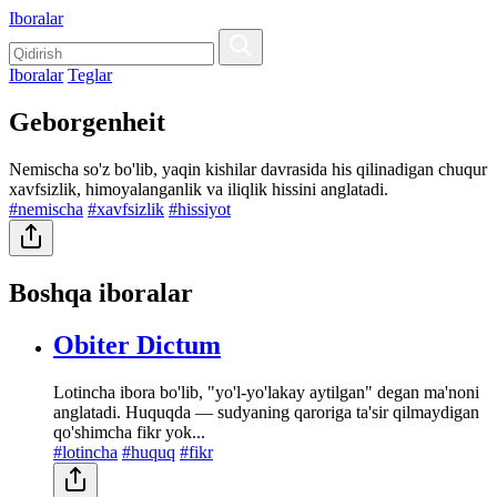
Iboralar
Iboralar
Teglar
Geborgenheit
Nemischa so'z bo'lib, yaqin kishilar davrasida his qilinadigan chuqur
xavfsizlik, himoyalanganlik va iliqlik hissini anglatadi.
#nemischa
#xavfsizlik
#hissiyot
Boshqa iboralar
Obiter Dictum
Lotincha ibora bo'lib, "yo'l-yo'lakay aytilgan" degan ma'noni
anglatadi. Huquqda — sudyaning qaroriga ta'sir qilmaydigan
qo'shimcha fikr yok...
#lotincha
#huquq
#fikr