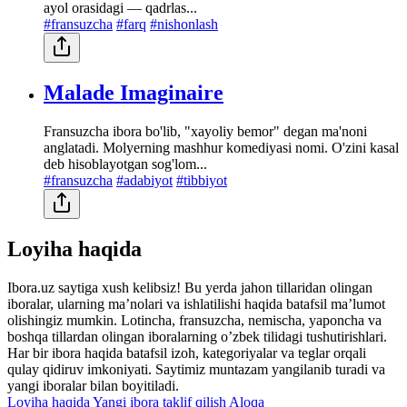
ayol orasidagi — qadrlas...
#fransuzcha
#farq
#nishonlash
Malade Imaginaire
Fransuzcha ibora bo'lib, "xayoliy bemor" degan ma'noni
anglatadi. Molyerning mashhur komediyasi nomi. O'zini kasal
deb hisoblayotgan sog'lom...
#fransuzcha
#adabiyot
#tibbiyot
Loyiha haqida
Ibora.uz saytiga xush kelibsiz! Bu yerda jahon tillaridan olingan
iboralar, ularning maʼnolari va ishlatilishi haqida batafsil maʼlumot
olishingiz mumkin. Lotincha, fransuzcha, nemischa, yaponcha va
boshqa tillardan olingan iboralarning oʼzbek tilidagi tushutirishlari.
Har bir ibora haqida batafsil izoh, kategoriyalar va teglar orqali
qulay qidiruv imkoniyati. Saytimiz muntazam yangilanib turadi va
yangi iboralar bilan boyitiladi.
Loyiha haqida
Yangi ibora taklif qilish
Aloqa