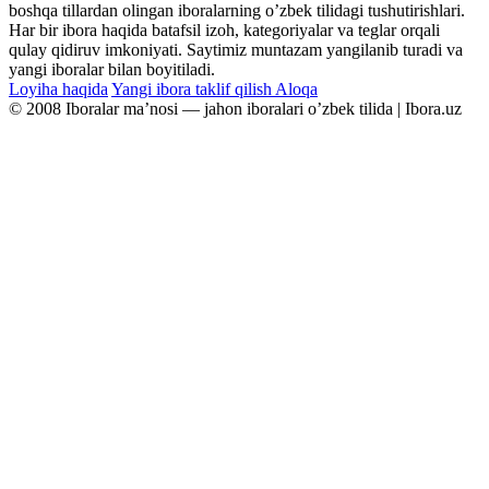
boshqa tillardan olingan iboralarning oʼzbek tilidagi tushutirishlari.
Har bir ibora haqida batafsil izoh, kategoriyalar va teglar orqali
qulay qidiruv imkoniyati. Saytimiz muntazam yangilanib turadi va
yangi iboralar bilan boyitiladi.
Loyiha haqida
Yangi ibora taklif qilish
Aloqa
© 2008 Iboralar maʼnosi — jahon iboralari oʼzbek tilida | Ibora.uz