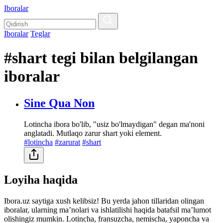
Iboralar
Iboralar
Teglar
#shart tegi bilan belgilangan
iboralar
Sine Qua Non
Lotincha ibora bo'lib, "usiz bo'lmaydigan" degan ma'noni
anglatadi. Mutlaqo zarur shart yoki element.
#lotincha
#zarurat
#shart
Loyiha haqida
Ibora.uz saytiga xush kelibsiz! Bu yerda jahon tillaridan olingan
iboralar, ularning maʼnolari va ishlatilishi haqida batafsil maʼlumot
olishingiz mumkin. Lotincha, fransuzcha, nemischa, yaponcha va