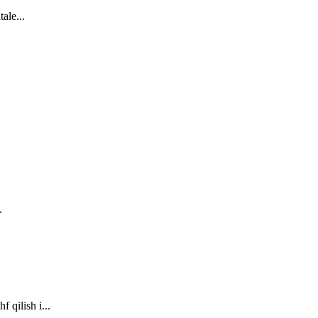
ale...
.
 qilish i...