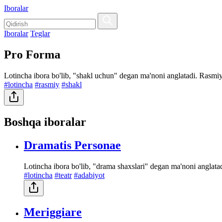
Iboralar
Iboralar
Teglar
Pro Forma
Lotincha ibora bo'lib, "shakl uchun" degan ma'noni anglatadi. Rasmiy t
#lotincha
#rasmiy
#shakl
Boshqa iboralar
Dramatis Personae
Lotincha ibora bo'lib, "drama shaxslari" degan ma'noni anglatadi
#lotincha
#teatr
#adabiyot
Meriggiare