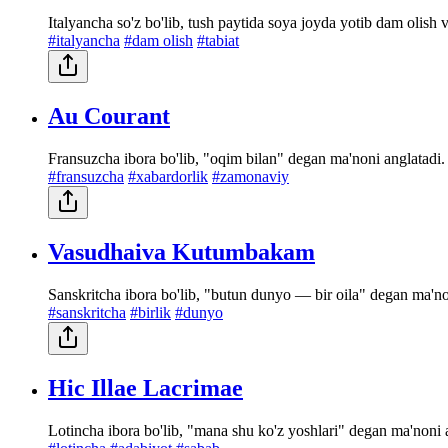
Italyancha so'z bo'lib, tush paytida soya joyda yotib dam olish 
#italyancha
#dam olish
#tabiat
Au Courant
Fransuzcha ibora bo'lib, "oqim bilan" degan ma'noni anglatadi. 
#fransuzcha
#xabardorlik
#zamonaviy
Vasudhaiva Kutumbakam
Sanskritcha ibora bo'lib, "butun dunyo — bir oila" degan ma'no
#sanskritcha
#birlik
#dunyo
Hic Illae Lacrimae
Lotincha ibora bo'lib, "mana shu ko'z yoshlari" degan ma'noni 