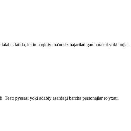
alab sifatida, lekin haqiqiy ma'nosiz bajariladigan harakat yoki hujjat.
. Teatr pyesasi yoki adabiy asardagi barcha personajlar ro'yxati.