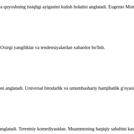
va quyoshning issiqligi ayiganini kutish holatini anglatadi. Eugenio Mont
Oxirgi yangiliklar va tendensiyalardan xabardor bo'lish.
ni anglatadi. Universal birodarlik va umumbashariy hamjihatlik g'oyasi
anglatadi. Terentsiy komediyasidan. Muammoning haqiqiy sababini kashf