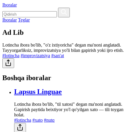
Iboralar
Iboralar
Teglar
Ad Lib
Lotincha ibora bo'lib, "o'z ixtiyoricha" degan ma'noni anglatadi.
Tayyorgarliksiz, improvizatsiya yo'li bilan gapirish yoki ijro etish.
#lotincha
#improvizatsiya
#san'at
Boshqa iboralar
Lapsus Linguae
Lotincha ibora bo'lib, "til xatosi" degan ma'noni anglatadi.
Gapirish paytida beixtiyor yo'l qo'yilgan xato — tili toygan
holat.
#lotincha
#xato
#nutq