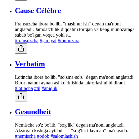
Cause Célèbre
Fransuzcha ibora bo'lib, "mashhur ish" degan ma'noni
anglatadi. Jamoatchilik diqqatini tortgan va keng munozaraga
sabab bo'lgan voqea yoki s...
#fransuzcha
#jamiyat
#munozara
Verbatim
Lotincha ibora bo'lib, "so'zma-so'z" degan ma'noni anglatadi.
Biror matnni aynan asl ko'rinishida takrorlashni bildiradi.
#lotincha
#til
#aniqlik
Gesundheit
Nemischa so'z bo'lib, "sog'lik" degan ma'noni anglatadi.
Aksirgan kishiga aytiladi — "sog'lik tilayman" ma'nosida.
#nemischa
#odob
#salomlashish