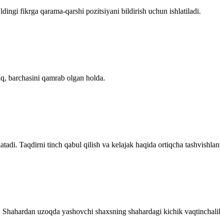
ingi fikrga qarama-qarshi pozitsiyani bildirish uchun ishlatiladi.
iq, barchasini qamrab olgan holda.
atadi. Taqdirni tinch qabul qilish va kelajak haqida ortiqcha tashvishlan
. Shahardan uzoqda yashovchi shaxsning shahardagi kichik vaqtinchalik 