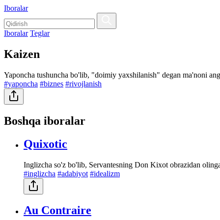
Iboralar
Iboralar
Teglar
Kaizen
Yaponcha tushuncha bo'lib, "doimiy yaxshilanish" degan ma'noni angla
#yaponcha
#biznes
#rivojlanish
Boshqa iboralar
Quixotic
Inglizcha so'z bo'lib, Servantesning Don Kixot obrazidan oling
#inglizcha
#adabiyot
#idealizm
Au Contraire