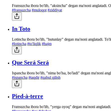
Fransuzcha ibora bo'lib, "aksincha" degan ma'noni anglatadi. Old
#fransuzcha
#muloqot
#ziddiyat
In Toto
Lotincha ibora bo'lib, "butunlay" degan ma'noni anglatadi. To'l
#lotincha
#to'liqlik
#hajm
Que Será Será
Ispancha ibora bo'lib, "nima bo'lsa, bo'ladi" degan ma'noni angl
#ispancha
#taqdir
#qabul qilish
Pied-à-terre
Fransuzcha ibora bo'lib, "yerga oyoq" degan ma'noni anglatadi