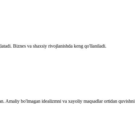
tadi. Biznes va shaxsiy rivojlanishda keng qo'llaniladi.
an. Amaliy bo'lmagan idealizmni va xayoliy maqsadlar ortidan quvishni 