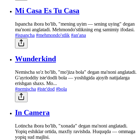
Mi Casa Es Tu Casa
Ispancha ibora bo'lib, "mening uyim — sening uying" degan
ma'noni anglatadi. Mehmondo'stlikning eng samimiy ifodasi.
#ispancha
#mehmondo'stlik
#an'ana
Wunderkind
Nemischa so'z bo'lib, "mo'jiza bola" degan ma'noni anglatadi.
G'ayrioddiy iste'dodli bola — yoshligida ajoyib natijalarga
erishgan shaxs. Mo...
#nemischa
#iste'dod
#bola
In Camera
Lotincha ibora bo'lib, "xonada" degan ma'noni anglatadi.
Yopiq eshiklar ortida, maxfiy ravishda. Huquqda — ommaga
yopiq sud majlisi.