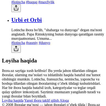
#lotincha
#huquq
#maxfiylik
Urbi et Orbi
Lotincha ibora bo'lib, "shaharga va dunyoga" degan ma'noni
anglatadi. Papa Rimskiyning butun dunyoga qaratilgan rasmiy
murojaatnomasi. Umuma...
#lotincha
#rasmiy
#dunyo
Loyiha haqida
Ibora.uz saytiga xush kelibsiz! Bu yerda jahon tillaridan olingan
iboralar, ularning maʼnolari va ishlatilishi haqida batafsil maʼlumot
olishingiz mumkin. Lotincha, fransuzcha, nemischa, yaponcha va
boshqa tillardan olingan iboralarning oʼzbek tilidagi tushutirishlari.
Har bir ibora haqida batafsil izoh, kategoriyalar va teglar orqali
qulay qidiruv imkoniyati. Saytimiz muntazam yangilanib turadi va
yangi iboralar bilan boyitiladi.
Loyiha haqida
Yangi ibora taklif qilish
Aloqa
© 2008 Iboralar maʼnosi — jahon iboralari oʼzbek tilida | Ibora.uz