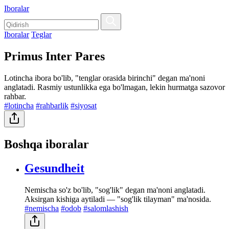
Iboralar
Iboralar
Teglar
Primus Inter Pares
Lotincha ibora bo'lib, "tenglar orasida birinchi" degan ma'noni
anglatadi. Rasmiy ustunlikka ega bo'lmagan, lekin hurmatga sazovor
rahbar.
#lotincha
#rahbarlik
#siyosat
Boshqa iboralar
Gesundheit
Nemischa so'z bo'lib, "sog'lik" degan ma'noni anglatadi.
Aksirgan kishiga aytiladi — "sog'lik tilayman" ma'nosida.
#nemischa
#odob
#salomlashish