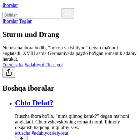
Iboralar
Iboralar
Teglar
Sturm und Drang
Nemischa ibora bo'lib, "bo'ron va ishtiyoq" degan ma'noni
anglatadi. XVIII asrda Germaniyada paydo bo'lgan romantik adabiy
harakat.
#nemischa
#adabiyot
#hissiyot
Boshqa iboralar
Chto Delat?
Ruscha ibora bo'lib, "nima qilmoq kerak?" degan ma'noni
anglatadi. Chernyshevskiyning romani nomi. Ijtimoiy
o'zgarish haqidagi inqilobiy sav...
#ruscha
#adabiyot
#siyosat