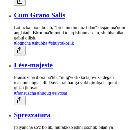
Cum Grano Salis
Lotincha ibora bo'lib, "bir chimdim tuz bilan" degan ma'noni
anglatadi. Biror ma'lumotni to'liq ishonmasdan, shubha bilan
qabul qilish.
#lotincha
#shubha
#ehtiyotkorlik
Lèse-majesté
Fransuzcha ibora bo'lib, "ulug'vorlikka tajovuz" degan
ma'noni anglatadi. Davlat rahbariga yoki qirolga haqorat
qilish jinoyati.
#fransuzcha
#huquq
#siyosat
Sprezzatura
Italyancha so'z bo'lib, murakkab ishni osonlik bilan va