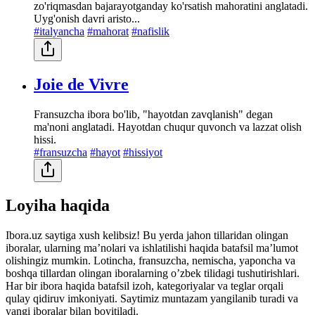
zo'riqmasdan bajarayotganday ko'rsatish mahoratini anglatadi.
Uyg'onish davri aristo...
#italyancha
#mahorat
#nafislik
Joie de Vivre
Fransuzcha ibora bo'lib, "hayotdan zavqlanish" degan
ma'noni anglatadi. Hayotdan chuqur quvonch va lazzat olish
hissi.
#fransuzcha
#hayot
#hissiyot
Loyiha haqida
Ibora.uz saytiga xush kelibsiz! Bu yerda jahon tillaridan olingan
iboralar, ularning maʼnolari va ishlatilishi haqida batafsil maʼlumot
olishingiz mumkin. Lotincha, fransuzcha, nemischa, yaponcha va
boshqa tillardan olingan iboralarning oʼzbek tilidagi tushutirishlari.
Har bir ibora haqida batafsil izoh, kategoriyalar va teglar orqali
qulay qidiruv imkoniyati. Saytimiz muntazam yangilanib turadi va
yangi iboralar bilan boyitiladi.