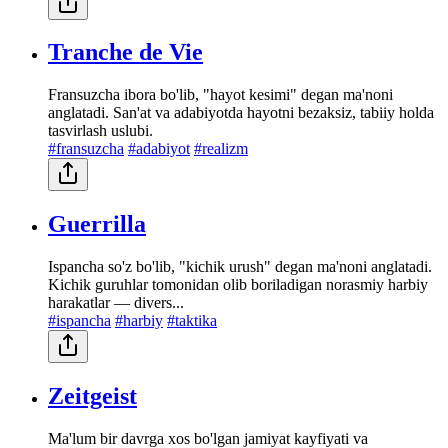
Tranche de Vie
Fransuzcha ibora bo'lib, "hayot kesimi" degan ma'noni
anglatadi. San'at va adabiyotda hayotni bezaksiz, tabiiy holda
tasvirlash uslubi.
#fransuzcha
#adabiyot
#realizm
Guerrilla
Ispancha so'z bo'lib, "kichik urush" degan ma'noni anglatadi.
Kichik guruhlar tomonidan olib boriladigan norasmiy harbiy
harakatlar — divers...
#ispancha
#harbiy
#taktika
Zeitgeist
Ma'lum bir davrga xos bo'lgan jamiyat kayfiyati va