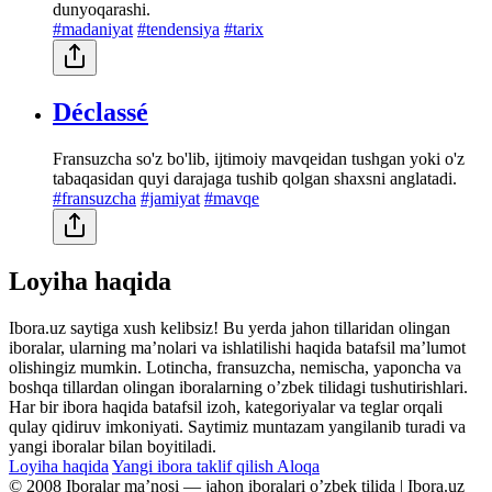
dunyoqarashi.
#madaniyat
#tendensiya
#tarix
Déclassé
Fransuzcha so'z bo'lib, ijtimoiy mavqeidan tushgan yoki o'z
tabaqasidan quyi darajaga tushib qolgan shaxsni anglatadi.
#fransuzcha
#jamiyat
#mavqe
Loyiha haqida
Ibora.uz saytiga xush kelibsiz! Bu yerda jahon tillaridan olingan
iboralar, ularning maʼnolari va ishlatilishi haqida batafsil maʼlumot
olishingiz mumkin. Lotincha, fransuzcha, nemischa, yaponcha va
boshqa tillardan olingan iboralarning oʼzbek tilidagi tushutirishlari.
Har bir ibora haqida batafsil izoh, kategoriyalar va teglar orqali
qulay qidiruv imkoniyati. Saytimiz muntazam yangilanib turadi va
yangi iboralar bilan boyitiladi.
Loyiha haqida
Yangi ibora taklif qilish
Aloqa
© 2008 Iboralar maʼnosi — jahon iboralari oʼzbek tilida | Ibora.uz