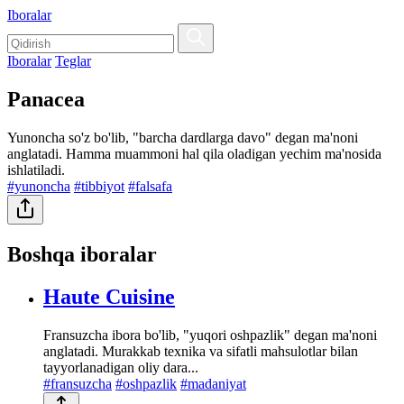
Iboralar
Iboralar
Teglar
Panacea
Yunoncha so'z bo'lib, "barcha dardlarga davo" degan ma'noni
anglatadi. Hamma muammoni hal qila oladigan yechim ma'nosida
ishlatiladi.
#yunoncha
#tibbiyot
#falsafa
Boshqa iboralar
Haute Cuisine
Fransuzcha ibora bo'lib, "yuqori oshpazlik" degan ma'noni
anglatadi. Murakkab texnika va sifatli mahsulotlar bilan
tayyorlanadigan oliy dara...
#fransuzcha
#oshpazlik
#madaniyat