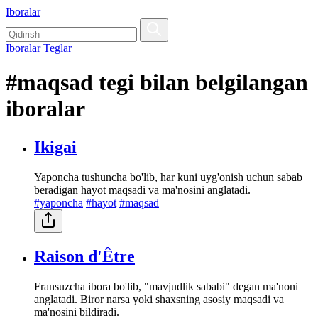
Iboralar
Iboralar
Teglar
#maqsad tegi bilan belgilangan
iboralar
Ikigai
Yaponcha tushuncha bo'lib, har kuni uyg'onish uchun sabab
beradigan hayot maqsadi va ma'nosini anglatadi.
#yaponcha
#hayot
#maqsad
Raison d'Être
Fransuzcha ibora bo'lib, "mavjudlik sababi" degan ma'noni
anglatadi. Biror narsa yoki shaxsning asosiy maqsadi va
ma'nosini bildiradi.