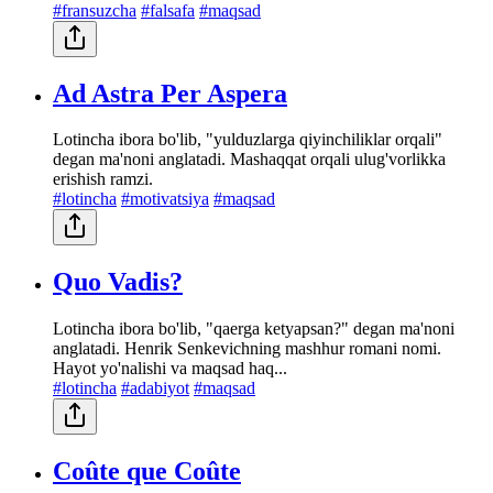
#fransuzcha
#falsafa
#maqsad
Ad Astra Per Aspera
Lotincha ibora bo'lib, "yulduzlarga qiyinchiliklar orqali"
degan ma'noni anglatadi. Mashaqqat orqali ulug'vorlikka
erishish ramzi.
#lotincha
#motivatsiya
#maqsad
Quo Vadis?
Lotincha ibora bo'lib, "qaerga ketyapsan?" degan ma'noni
anglatadi. Henrik Senkevichning mashhur romani nomi.
Hayot yo'nalishi va maqsad haq...
#lotincha
#adabiyot
#maqsad
Coûte que Coûte