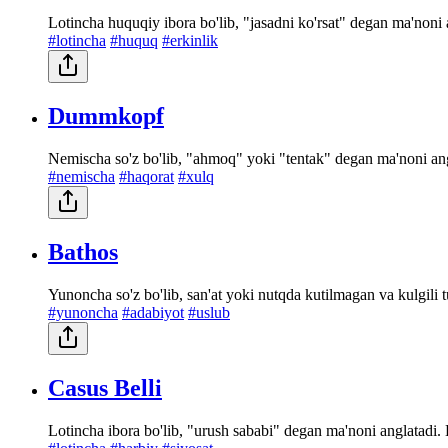
Lotincha huquqiy ibora bo'lib, "jasadni ko'rsat" degan ma'non
#lotincha
#huquq
#erkinlik
Dummkopf
Nemischa so'z bo'lib, "ahmoq" yoki "tentak" degan ma'noni angla
#nemischa
#haqorat
#xulq
Bathos
Yunoncha so'z bo'lib, san'at yoki nutqda kutilmagan va kulgili t
#yunoncha
#adabiyot
#uslub
Casus Belli
Lotincha ibora bo'lib, "urush sababi" degan ma'noni anglatadi