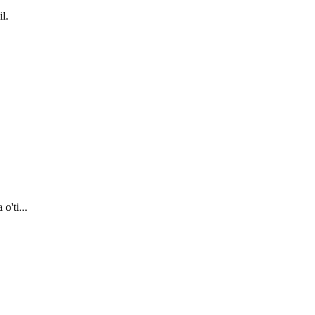
l.
o'ti...