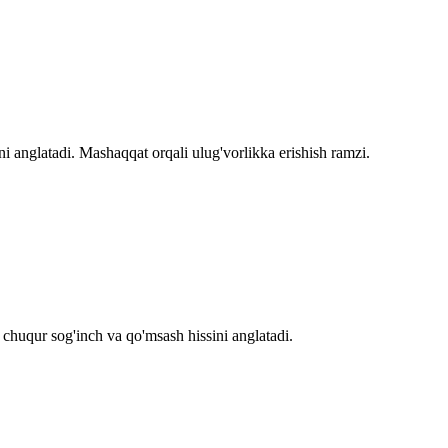
ni anglatadi. Mashaqqat orqali ulug'vorlikka erishish ramzi.
 chuqur sog'inch va qo'msash hissini anglatadi.