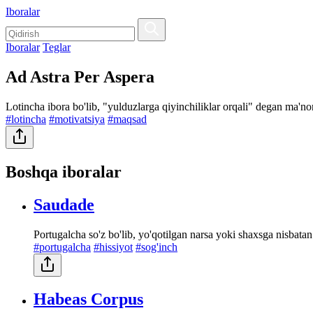
Iboralar
Iboralar
Teglar
Ad Astra Per Aspera
Lotincha ibora bo'lib, "yulduzlarga qiyinchiliklar orqali" degan ma'no
#lotincha
#motivatsiya
#maqsad
Boshqa iboralar
Saudade
Portugalcha so'z bo'lib, yo'qotilgan narsa yoki shaxsga nisbatan
#portugalcha
#hissiyot
#sog'inch
Habeas Corpus