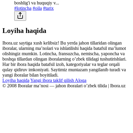
boshlig'i va huquqiy v...
#lotincha
#oila
#tarix
Loyiha haqida
Ibora.uz saytiga xush kelibsiz! Bu yerda jahon tillaridan olingan
iboralar, ularning maʼnolari va ishlatilishi haqida batafsil maʼlumot
olishingiz mumkin. Lotincha, fransuzcha, nemischa, yaponcha va
boshqa tillardan olingan iboralarning oʼzbek tilidagi tushutirishlari.
Har bir ibora haqida batafsil izoh, kategoriyalar va teglar orqali
qulay qidiruv imkoniyati. Saytimiz muntazam yangilanib turadi va
yangi iboralar bilan boyitiladi.
Loyiha haqida
Yangi ibora taklif qilish
Aloqa
© 2008 Iboralar maʼnosi — jahon iboralari oʼzbek tilida | Ibora.uz