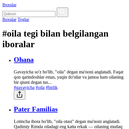
Iboralar
Iboralar
Teglar
#oila tegi bilan belgilangan
iboralar
Ohana
Gavayicha so'z bo'lib, "oila" degan ma'noni anglatadi. Faqat
qon qarindoshlar emas, yaqin do'stlar va jamoa ham oilaning
bir qismi degan tus...
#gavayicha
#oila
#birlik
Pater Familias
Lotincha ibora bo'lib, "oila otasi" degan ma'noni anglatadi.
Qadimiy Rimda oiladagi eng katta erkak — oilaning mutlaq