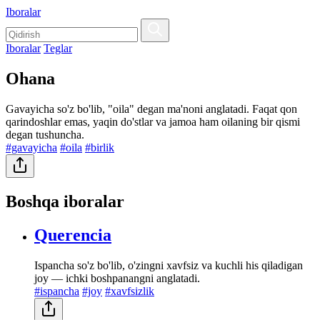
Iboralar
Iboralar
Teglar
Ohana
Gavayicha so'z bo'lib, "oila" degan ma'noni anglatadi. Faqat qon
qarindoshlar emas, yaqin do'stlar va jamoa ham oilaning bir qismi
degan tushuncha.
#gavayicha
#oila
#birlik
Boshqa iboralar
Querencia
Ispancha so'z bo'lib, o'zingni xavfsiz va kuchli his qiladigan
joy — ichki boshpanangni anglatadi.
#ispancha
#joy
#xavfsizlik