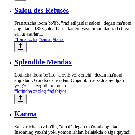
Salon des Refusés
Fransuzcha ibora bo'lib, "rad etilganlar saloni" degan ma'noni
anglatadi. 1863-yilda Parij akademiyasi tomonidan rad etilgan
san'at asarlari...
#fransuzcha
#san'at
#tarix
Splendide Mendax
Lotincha ibora bo'lib, "ajoyib yolg'onchi" degan ma'noni
anglatadi. Goratsiy she'ridan. Olijanob maqsadda aytilgan
yolg'on — ezgulik uchun a...
#lotincha
#axloq
#adabiyot
Karma
Sanskritcha so'z bo'lib, "amal" degan ma'noni anglatadi.
Insonning yaxshi yoki yomon ishlari kelajakda o'ziga qaytadi