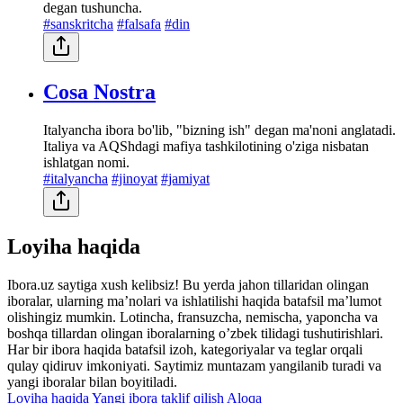
degan tushuncha.
#sanskritcha
#falsafa
#din
Cosa Nostra
Italyancha ibora bo'lib, "bizning ish" degan ma'noni anglatadi.
Italiya va AQShdagi mafiya tashkilotining o'ziga nisbatan
ishlatgan nomi.
#italyancha
#jinoyat
#jamiyat
Loyiha haqida
Ibora.uz saytiga xush kelibsiz! Bu yerda jahon tillaridan olingan
iboralar, ularning maʼnolari va ishlatilishi haqida batafsil maʼlumot
olishingiz mumkin. Lotincha, fransuzcha, nemischa, yaponcha va
boshqa tillardan olingan iboralarning oʼzbek tilidagi tushutirishlari.
Har bir ibora haqida batafsil izoh, kategoriyalar va teglar orqali
qulay qidiruv imkoniyati. Saytimiz muntazam yangilanib turadi va
yangi iboralar bilan boyitiladi.
Loyiha haqida
Yangi ibora taklif qilish
Aloqa