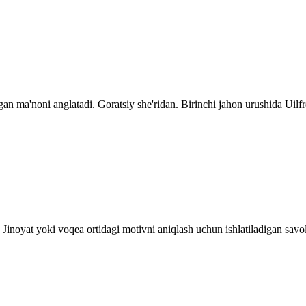
n ma'noni anglatadi. Goratsiy she'ridan. Birinchi jahon urushida Uilfr
Jinoyat yoki voqea ortidagi motivni aniqlash uchun ishlatiladigan savol