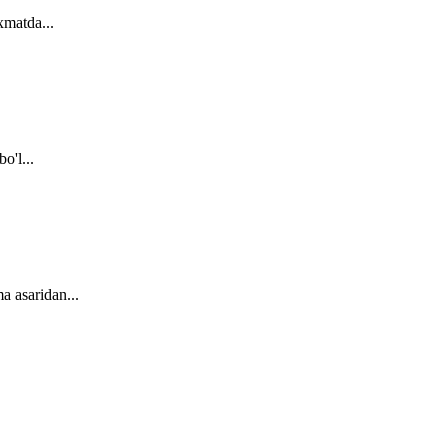
xmatda...
o'l...
a asaridan...