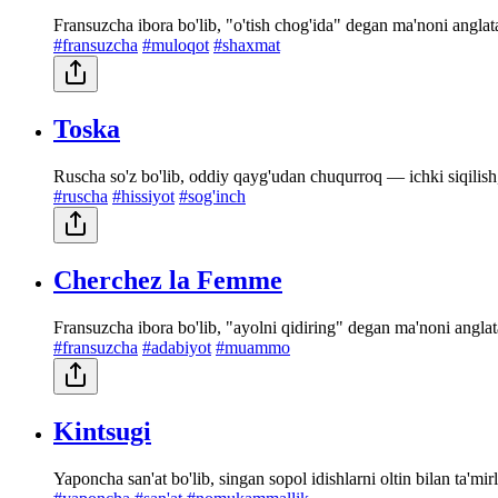
Fransuzcha ibora bo'lib, "o'tish chog'ida" degan ma'noni anglat
#fransuzcha
#muloqot
#shaxmat
Toska
Ruscha so'z bo'lib, oddiy qayg'udan chuqurroq — ichki siqilish, 
#ruscha
#hissiyot
#sog'inch
Cherchez la Femme
Fransuzcha ibora bo'lib, "ayolni qidiring" degan ma'noni angl
#fransuzcha
#adabiyot
#muammo
Kintsugi
Yaponcha san'at bo'lib, singan sopol idishlarni oltin bilan ta'm