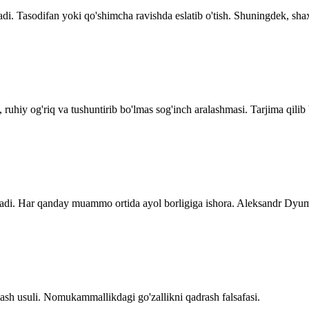
adi. Tasodifan yoki qo'shimcha ravishda eslatib o'tish. Shuningdek, sha
ruhiy og'riq va tushuntirib bo'lmas sog'inch aralashmasi. Tarjima qilib b
atadi. Har qanday muammo ortida ayol borligiga ishora. Aleksandr Dyum
irlash usuli. Nomukammallikdagi go'zallikni qadrash falsafasi.