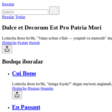
Iboralar
Iboralar
Teglar
Dulce et Decorum Est Pro Patria Mori
Lotincha ibora bo'lib, "Vatan uchun o'lish — yoqimli va munosib" dega
#lotincha
#vatan
#urush
Boshqa iboralar
Cui Bono
Lotincha ibora bo'lib, "kimga foyda?" degan ma'noni anglatadi. 
#lotincha
#huquq
#mantiq
En Passant