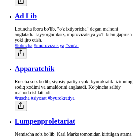
Ad Lib
Lotincha ibora bo'lib, "o'z ixtiyoricha" degan ma'noni
anglatadi. Tayyorgarliksiz, improvizatsiya yo'li bilan gapirish
yoki ijro etish.
#lotincha
#improvizatsiya
#san'at
Apparatchik
Ruscha so'z bo'lib, siyosiy partiya yoki byurokratik tizimning
sodiq xodimi va amaldorini anglatadi. Ko'pincha salbiy
ma'noda ishlatiladi.
#ruscha
#siyosat
#byurokratiya
Lumpenproletariat
Nemischa so'z bo'lib, Karl Marks tomonidan kiritilgan atama