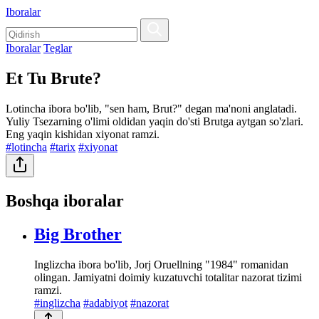
Iboralar
Iboralar
Teglar
Et Tu Brute?
Lotincha ibora bo'lib, "sen ham, Brut?" degan ma'noni anglatadi.
Yuliy Tsezarning o'limi oldidan yaqin do'sti Brutga aytgan so'zlari.
Eng yaqin kishidan xiyonat ramzi.
#lotincha
#tarix
#xiyonat
Boshqa iboralar
Big Brother
Inglizcha ibora bo'lib, Jorj Oruellning "1984" romanidan
olingan. Jamiyatni doimiy kuzatuvchi totalitar nazorat tizimi
ramzi.
#inglizcha
#adabiyot
#nazorat