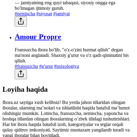
— jamiyatning eng quyi tabaqasi, siyosiy ongga ega
bo'lmagan ijtimoiy guruh.
#nemischa
#siyosat
#jamiyat
Amour Propre
Fransuzcha ibora bo'lib, "o'z-o'zini hurmat qilish" degan
ma'noni anglatadi. Shaxsiy g'urur va o'z qadr-qimmatini his
qilish.
#fransuzcha
#g'urur
#psixologiya
Loyiha haqida
Ibora.uz saytiga xush kelibsiz! Bu yerda jahon tillaridan olingan
iboralar, ularning maʼnolari va ishlatilishi haqida batafsil maʼlumot
olishingiz mumkin. Lotincha, fransuzcha, nemischa, yaponcha va
boshqa tillardan olingan iboralarning oʼzbek tilidagi tushutirishlari.
Har bir ibora haqida batafsil izoh, kategoriyalar va teglar orqali
qulay qidiruv imkoniyati. Saytimiz muntazam yangilanib turadi va
yangi iboralar bilan boyitiladi.