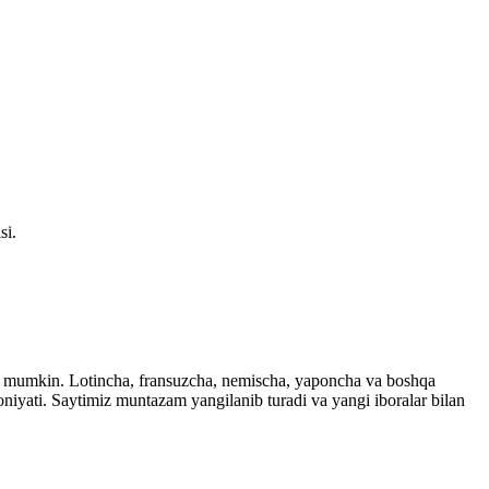
si.
ingiz mumkin. Lotincha, fransuzcha, nemischa, yaponcha va boshqa
imkoniyati. Saytimiz muntazam yangilanib turadi va yangi iboralar bilan