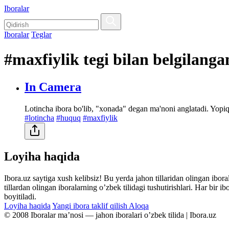
Iboralar
Iboralar
Teglar
#maxfiylik tegi bilan belgilanga
In Camera
Lotincha ibora bo'lib, "xonada" degan ma'noni anglatadi. Yopi
#lotincha
#huquq
#maxfiylik
Loyiha haqida
Ibora.uz saytiga xush kelibsiz! Bu yerda jahon tillaridan olingan ibor
tillardan olingan iboralarning oʼzbek tilidagi tushutirishlari. Har bir 
boyitiladi.
Loyiha haqida
Yangi ibora taklif qilish
Aloqa
© 2008 Iboralar maʼnosi — jahon iboralari oʼzbek tilida | Ibora.uz