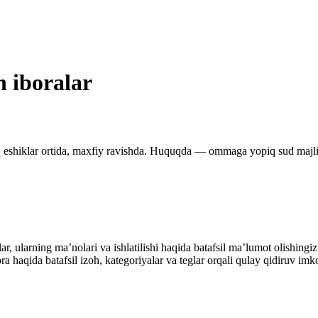
n iboralar
q eshiklar ortida, maxfiy ravishda. Huquqda — ommaga yopiq sud majli
alar, ularning maʼnolari va ishlatilishi haqida batafsil maʼlumot olish
ibora haqida batafsil izoh, kategoriyalar va teglar orqali qulay qidiruv 