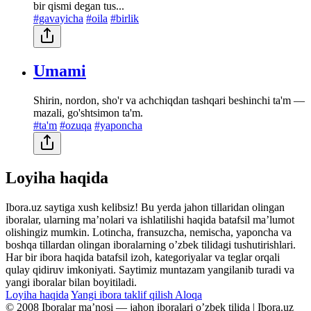
bir qismi degan tus...
#gavayicha
#oila
#birlik
Umami
Shirin, nordon, sho'r va achchiqdan tashqari beshinchi ta'm —
mazali, go'shtsimon ta'm.
#ta'm
#ozuqa
#yaponcha
Loyiha haqida
Ibora.uz saytiga xush kelibsiz! Bu yerda jahon tillaridan olingan
iboralar, ularning maʼnolari va ishlatilishi haqida batafsil maʼlumot
olishingiz mumkin. Lotincha, fransuzcha, nemischa, yaponcha va
boshqa tillardan olingan iboralarning oʼzbek tilidagi tushutirishlari.
Har bir ibora haqida batafsil izoh, kategoriyalar va teglar orqali
qulay qidiruv imkoniyati. Saytimiz muntazam yangilanib turadi va
yangi iboralar bilan boyitiladi.
Loyiha haqida
Yangi ibora taklif qilish
Aloqa
© 2008 Iboralar maʼnosi — jahon iboralari oʼzbek tilida | Ibora.uz