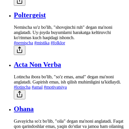
Poltergeist
Nemischa so'z bo'lib, "shovqinchi ruh" degan ma'noni
anglatadi. Uy-joyda buyumlarni harakatga keltiruvchi
ko'rinmas kuch haqidagi ishonch.
#nemischa
#mistika
#folklor
Acta Non Verba
Lotincha ibora bo'lib, "so'z emas, amal" degan ma'noni
anglatadi. Gapirish emas, ish qilish muhimligini ta'kidlaydi.
#lotincha
#amal
#motivatsiya
Ohana
Gavayicha so'z bo'lib, "oila" degan ma'noni anglatadi. Faqat
qon qarindoshlar emas, yaqin do'stlar va jamoa ham oilaning