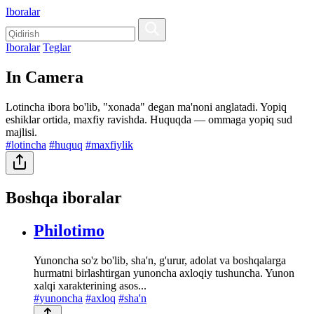
Iboralar
Iboralar
Teglar
In Camera
Lotincha ibora bo'lib, "xonada" degan ma'noni anglatadi. Yopiq
eshiklar ortida, maxfiy ravishda. Huquqda — ommaga yopiq sud
majlisi.
#lotincha
#huquq
#maxfiylik
Boshqa iboralar
Philotimo
Yunoncha so'z bo'lib, sha'n, g'urur, adolat va boshqalarga
hurmatni birlashtirgan yunoncha axloqiy tushuncha. Yunon
xalqi xarakterining asos...
#yunoncha
#axloq
#sha'n