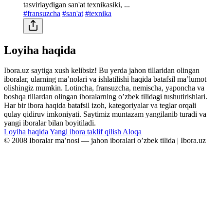
tasvirlaydigan san'at texnikasiki, ...
#fransuzcha
#san'at
#texnika
Loyiha haqida
Ibora.uz saytiga xush kelibsiz! Bu yerda jahon tillaridan olingan
iboralar, ularning maʼnolari va ishlatilishi haqida batafsil maʼlumot
olishingiz mumkin. Lotincha, fransuzcha, nemischa, yaponcha va
boshqa tillardan olingan iboralarning oʼzbek tilidagi tushutirishlari.
Har bir ibora haqida batafsil izoh, kategoriyalar va teglar orqali
qulay qidiruv imkoniyati. Saytimiz muntazam yangilanib turadi va
yangi iboralar bilan boyitiladi.
Loyiha haqida
Yangi ibora taklif qilish
Aloqa
© 2008 Iboralar maʼnosi — jahon iboralari oʼzbek tilida | Ibora.uz