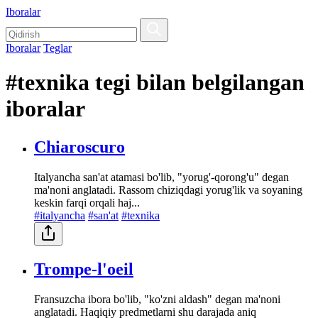
Iboralar
Iboralar
Teglar
#texnika tegi bilan belgilangan
iboralar
Chiaroscuro
Italyancha san'at atamasi bo'lib, "yorug'-qorong'u" degan
ma'noni anglatadi. Rassom chiziqdagi yorug'lik va soyaning
keskin farqi orqali haj...
#italyancha
#san'at
#texnika
Trompe-l'oeil
Fransuzcha ibora bo'lib, "ko'zni aldash" degan ma'noni
anglatadi. Haqiqiy predmetlarni shu darajada aniq